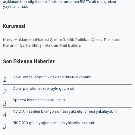
açıklanan tüm bilgilerin telif hakları tamamen BIST'e ait olup, tekrar
yayınlanamaz.
Kurumsal
Künye
Hakkımızda
Hukuki Şartlar
Gizlilik Politikası
Çerez Politikası
Kullanım Şartları
İletişim
Reklam
Mail Bülteni
Son Eklenen Haberler
Dow Jones jeopolitik risklerle düşüşle kapandı
Dolar petrolün yükselişiyle güçlendi
SpaceX hisselerinin kilidi açıldı
NVIDIA hisseleri bilanço sonrası yükseliş ivmesi yakalayabilir
BIST 100 günü yoğun alımlarla yükselişle kapattı