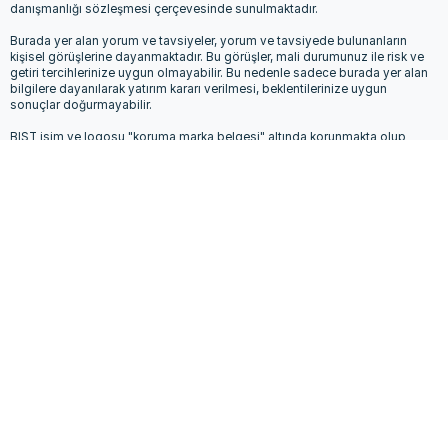
danışmanlığı sözleşmesi çerçevesinde sunulmaktadır.
Burada yer alan yorum ve tavsiyeler, yorum ve tavsiyede bulunanların
kişisel görüşlerine dayanmaktadır. Bu görüşler, mali durumunuz ile risk ve
getiri tercihlerinize uygun olmayabilir. Bu nedenle sadece burada yer alan
bilgilere dayanılarak yatırım kararı verilmesi, beklentilerinize uygun
sonuçlar doğurmayabilir.
BIST isim ve logosu "koruma marka belgesi" altında korunmakta olup
izinsiz kullanılamaz, iktibas edilemez, değiştirilemez.BIST ismi altında
açıklanan tüm bilgilerin telif hakları tamamen BIST'e ait olup, tekrar
yayınlanamaz.
Kurumsal
Künye
Hakkımızda
Hukuki Şartlar
Gizlilik Politikası
Çerez Politikası
Kullanım Şartları
İletişim
Reklam
Mail Bülteni
Son Eklenen Haberler
Borsada iki yeni halka arz için tarih ve fiyat belli oldu