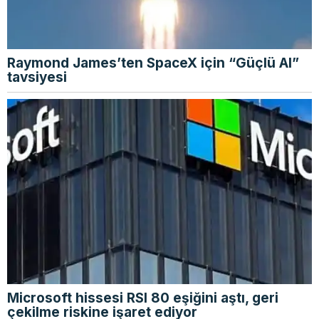
Raymond James’ten SpaceX için “Güçlü Al”
tavsiyesi
Microsoft hissesi RSI 80 eşiğini aştı, geri
çekilme riskine işaret ediyor