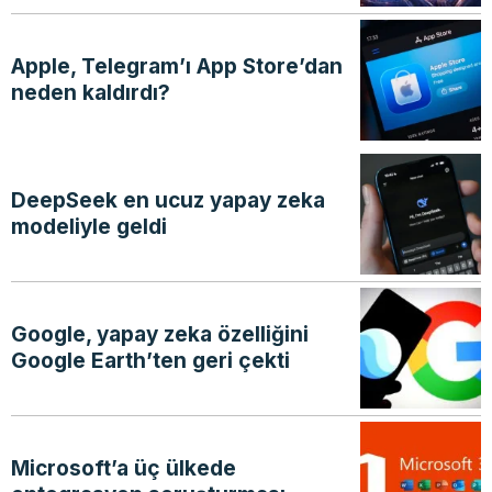
Apple, Telegram’ı App Store’dan
neden kaldırdı?
DeepSeek en ucuz yapay zeka
modeliyle geldi
Google, yapay zeka özelliğini
Google Earth’ten geri çekti
Microsoft’a üç ülkede