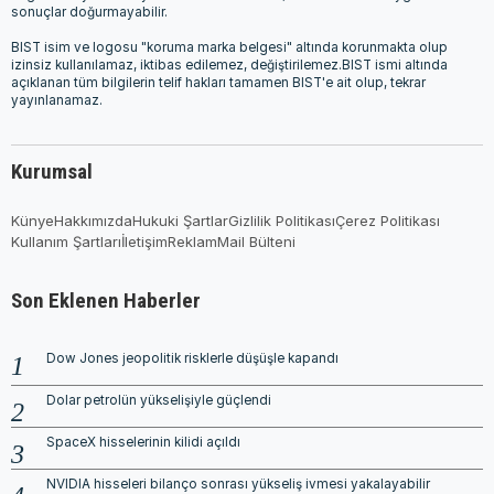
sonuçlar doğurmayabilir.
BIST isim ve logosu "koruma marka belgesi" altında korunmakta olup
izinsiz kullanılamaz, iktibas edilemez, değiştirilemez.BIST ismi altında
açıklanan tüm bilgilerin telif hakları tamamen BIST'e ait olup, tekrar
yayınlanamaz.
Kurumsal
Künye
Hakkımızda
Hukuki Şartlar
Gizlilik Politikası
Çerez Politikası
Kullanım Şartları
İletişim
Reklam
Mail Bülteni
Son Eklenen Haberler
Dow Jones jeopolitik risklerle düşüşle kapandı
Dolar petrolün yükselişiyle güçlendi
SpaceX hisselerinin kilidi açıldı
NVIDIA hisseleri bilanço sonrası yükseliş ivmesi yakalayabilir