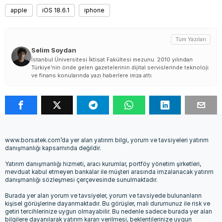
apple
iOS 18.6.1
iphone
Tüm Yazıları
Selim Soydan
İstanbul Üniversitesi İktisat Fakültesi mezunu. 2010 yılından
Türkiye'nin önde gelen gazetelerinin dijital servislerinde teknoloji
ve finans konularında yazı haberlere imza attı
www.borsatek.com’da yer alan yatırım bilgi, yorum ve tavsiyeleri yatırım
danışmanlığı kapsamında değildir.
Yatırım danışmanlığı hizmeti, aracı kurumlar, portföy yönetim şirketleri,
mevduat kabul etmeyen bankalar ile müşteri arasında imzalanacak yatırım
danışmanlığı sözleşmesi çerçevesinde sunulmaktadır.
Burada yer alan yorum ve tavsiyeler, yorum ve tavsiyede bulunanların
kişisel görüşlerine dayanmaktadır. Bu görüşler, mali durumunuz ile risk ve
getiri tercihlerinize uygun olmayabilir. Bu nedenle sadece burada yer alan
bilgilere dayanılarak yatırım kararı verilmesi, beklentilerinize uygun