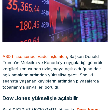
ABD hisse senedi vadeli işlemleri
, Başkan Donald
Trump’ın Meksika ve Kanada’ya uyguladığı gümrük
vergileri konusunda uzlaşmaya açık olduğuna dair
açıklamaların ardından yükselişe geçti. Son iki
seansta yaşanan kayıpların ardından piyasalarda
toparlanma sinyalleri görüldü.
Dow Jones yükselişle açılabilir
Saat 05:20 ET (10:20 GMT) itibarıyla,
Dow Jones