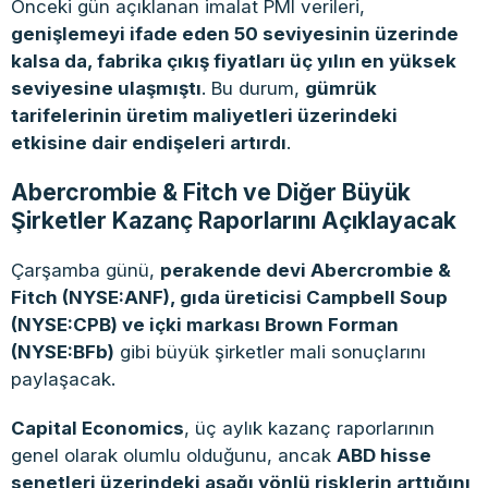
Önceki gün açıklanan imalat PMI verileri,
genişlemeyi ifade eden 50 seviyesinin üzerinde
kalsa da, fabrika çıkış fiyatları üç yılın en yüksek
seviyesine ulaşmıştı
. Bu durum,
gümrük
tarifelerinin üretim maliyetleri üzerindeki
etkisine dair endişeleri artırdı
.
Abercrombie & Fitch ve Diğer Büyük
Şirketler Kazanç Raporlarını Açıklayacak
Çarşamba günü,
perakende devi Abercrombie &
Fitch (NYSE:ANF), gıda üreticisi Campbell Soup
(NYSE:CPB) ve içki markası Brown Forman
(NYSE:BFb)
gibi büyük şirketler mali sonuçlarını
paylaşacak.
Capital Economics
, üç aylık kazanç raporlarının
genel olarak olumlu olduğunu, ancak
ABD hisse
senetleri üzerindeki aşağı yönlü risklerin arttığını