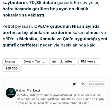
kaybederek 70,35 dolara
geriledi. Bu seviyeler,
hafta başında görülen beş ayın en düşük
noktalarına yaklaştı
.
Petrol piyasası,
OPEC+ grubunun Nisan ayında
üretim artışı planlarını sürdürme kararı alması
ve
ABD’nin
Meksika, Kanada ve Çin’e uyguladığı yeni
gümrük tarifeleri
nedeniyle baskı altında kaldı.
borsası
Donald Trump
gümrük tarifesi
PMI verileri
S&P 500
Tüm Yazıları
Haber Merkezi
Borsatek, Türkiye ve dünya piyasalarındaki gelişmeleri yakından
izleyen bir finans haber platformudur. Hisse, döviz, altın ve kripto
piyasalarına dair analizlerle yatırımcılara rehberlik eder.