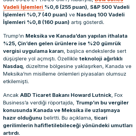
Vadeli İşlemleri
%0,6 (255 puan)
,
S&P 500 Vadeli
İşlemleri %0,7 (40 puan)
ve
Nasdaq 100 Vadeli
İşlemleri %0,8 (160 puan)
artış gösterdi.
Trump’ın
Meksika ve Kanada’dan yapılan ithalata
%25, Çin’den gelen ürünlere ise %20 gümrük
vergisi uygulama kararı
, başlıca endekslerde sert
düşüşlere yol açmıştı. Özellikle
teknoloji ağırlıklı
Nasdaq
, düzeltme bölgesine yaklaşırken, Kanada ve
Meksika’nın misilleme önlemleri piyasaları olumsuz
etkilemişti.
Ancak
ABD Ticaret Bakanı Howard Lutnick
, Fox
Business’a verdiği röportajda,
Trump’ın bu vergiler
konusunda Kanada ve Meksika ile uzlaşmaya
hazır olduğunu
belirtti. Bu açıklama,
ticari
gerilimlerin hafifletilebileceği yönündeki umutları
artırdı
.