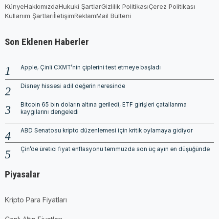
Künye
Hakkımızda
Hukuki Şartlar
Gizlilik Politikası
Çerez Politikası
Kullanım Şartları
İletişim
Reklam
Mail Bülteni
Son Eklenen Haberler
Apple, Çinli CXMT’nin çiplerini test etmeye başladı
Disney hissesi adil değerin neresinde
Bitcoin 65 bin doların altına geriledi, ETF girişleri çatallanma
kaygılarını dengeledi
ABD Senatosu kripto düzenlemesi için kritik oylamaya gidiyor
Çin’de üretici fiyat enflasyonu temmuzda son üç ayın en düşüğünde
Piyasalar
Kripto Para Fiyatları