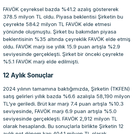
FAVÖK çeyreksel bazda %41.2 azalış göstererek
378.5 milyon TL oldu. Piyasa beklentisi Şirketin bu
çeyrekte 584.2 milyon TL FAVÖK elde etmesi
yönünde oluşmuştu. Şirket bu bakımdan piyasa
beklentisinin %35 altında çeyreklik FAVÖK elde etmiş
oldu. FAVÖK marjı ise yıllık 15.9 puan artışla %2.9
seviyesinde gerçekleşti. Şirket bir önceki çeyrekte
%5.1 FAVÖK marjı elde edilmişti.
12 Aylık Sonuçlar
2024 yılının tamamına baktığımızda, Şirketin (TKFEN)
satış gelirleri yıllık bazda %6.6 azalışla 58,190 milyon
TL’ye geriledi. Brüt kar marjı 7.4 puan artışla %10.3
seviyesinde, FAVÖK marjı 6.9 puan artışla %5.0
seviyesinde gerçekleşti. FAVÖK 2,912 milyon TL
olarak hesaplandı. Bu sonuçlarla birlikte Şirketin 12
aylık net dönem karı 404.1 milyon TL olarak