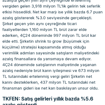
azalışta geçen yılın aynı çeyreğinde ertelenmiş
vergiden gelen 3,918 milyon TL’lik gelirin tek seferlik
etkisi hissedildi. Net kar marjı ise yıllık bazda 6.7 puan
azalış göstererek %3.0 seviyesinde gerçekleşti.
Şirket geçen yılın aynı çeyreğinde ticari
faaliyetlerden 1,160 milyon TL brüt zarar elde
ederken, 4Ç24 döneminde 997 milyon TL brüt kar
elde etti. Şirketin shrink to grow (büyümek için
küçülme) stratejisi kapsamında atmış olduğu
verimlilik adımları sayesinde satışların maliyetindeki
azalış finansallara da yansımaya devam ediyor.
4Ç24 döneminde satışlarının maliyetinde yaşanan
azalış nedeniyle brüt karın iyileşmesi ve 673 milyon
TL tutarındaki ertelenmiş vergi geliri Şirketin net
karını desteklerken, 437 milyon TL tutarındaki net
finansman gideri ise net karı baskılayan unsur oldu.
TKFEN: Satış gelirleri yıllık bazda %5.6
azalış gösterdi