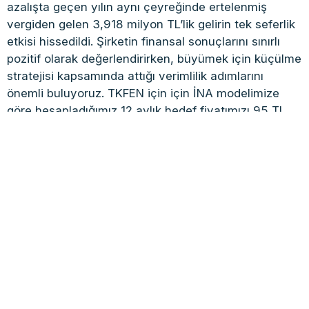
azalışta geçen yılın aynı çeyreğinde ertelenmiş
vergiden gelen 3,918 milyon TL’lik gelirin tek seferlik
etkisi hissedildi. Şirketin finansal sonuçlarını sınırlı
pozitif olarak değerlendirirken, büyümek için küçülme
stratejisi kapsamında attığı verimlilik adımlarını
önemli buluyoruz. TKFEN için için İNA modelimize
göre hesapladığımız 12 aylık hedef fiyatımızı 95 TL
olarak belirliyoruz.
integral yatırım
tekfen
TKFEN
Tüm Yazıları
Selim Soydan
İstanbul Üniversitesi İktisat Fakültesi mezunu. 2010 yılından
Türkiye'nin önde gelen gazetelerinin dijital servislerinde teknoloji
ve finans konularında yazı haberlere imza attı