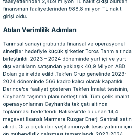
faaliyetlerinden 2,469 milyon TL nakit çıkışı olurken
finansman faaliyetlerinden 988.8 milyon TL nakit
girişi oldu.
Atılan Verimlilik Adımları
Tarımsal sanayi grubunda finansal ve operasyonel
sinerjiler hedefiyle küçük şirketler Toros Tarım altında
birleştirildi. 2023 – 2024 döneminde yurt içi ve yurt
dışı varlıkların satışından yaklaşık 40,9 Milyon ABD
Doları gelir elde edildi.Tekfen Grup genelinde 2023-
2024 döneminde 566 kadro kalıcı olarak kapatıldı.
Derince’de faaliyet gösteren Tekfen İmalat tesisinin,
Ceyhan’a taşınma planı netleştirildi. Tüm çelik imalat
operasyonlarının Ceyhan’da tek çatı altında
toplanması hedeflendi. Balıkesir’de bulunan 14,4
megavat lisanslı Marmara Rüzgar Enerji Santrali satın
alındı. Orta ölçekli bir yeşil amonyak tesis yatırımı için
ön mühendislik çalışması tamamlandı. 2023-2024