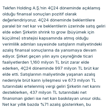
Tekfen Holding A.Ş.’nin 4Ç24 döneminde açıklamış
olduğu finansal sonuçları pozitif olarak
değerlendiriyoruz. 4Ç24 döneminde beklentilere
paralel bir net kar ve beklentilerin üzerinde satış geliri
elde eden Şirketin shrink to grow (büyümek için
küçülme) stratejisi kapsamında atmış olduğu
verimlilik adımları sayesinde satışların maliyetindeki
azalış finansal sonuçlarına da yansımaya devam
ediyor. Şirket geçen yılın aynı çeyreğinde ticari
faaliyetlerden 1,160 milyon TL brüt zarar elde
ederken, 4Ç24 döneminde 997 milyon TL brüt kar
elde etti. Satışlarının maliyetinde yaşanan azalış
nedeniyle brüt karın iyileşmesi ve 673 milyon TL
tutarındaki ertelenmiş vergi geliri Şirketin net karını
desteklerken, 437 milyon TL tutarındaki net
finansman gideri ise net karı baskılayan unsur oldu.
Net kar yıllık bazda %71 azalış gösterirken, bu