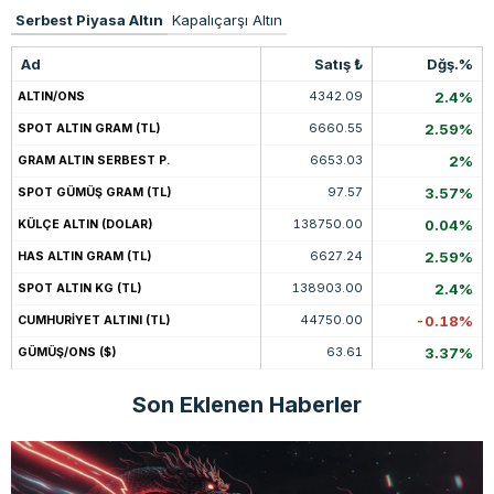
Serbest Piyasa Altın
Kapalıçarşı Altın
Ad
Satış ₺
Dğş.%
4342.09
2.4%
ALTIN/ONS
6660.55
2.59%
SPOT ALTIN GRAM (TL)
6653.03
2%
GRAM ALTIN SERBEST P.
97.57
3.57%
SPOT GÜMÜŞ GRAM (TL)
138750.00
0.04%
KÜLÇE ALTIN (DOLAR)
6627.24
2.59%
HAS ALTIN GRAM (TL)
138903.00
2.4%
SPOT ALTIN KG (TL)
44750.00
-0.18%
CUMHURİYET ALTINI (TL)
63.61
3.37%
GÜMÜŞ/ONS ($)
Son Eklenen Haberler