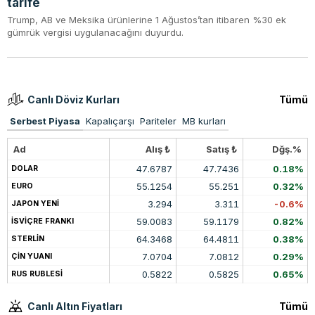
tarife
Trump, AB ve Meksika ürünlerine 1 Ağustos’tan itibaren %30 ek
gümrük vergisi uygulanacağını duyurdu.
Canlı Döviz Kurları
Tümü
Serbest Piyasa
Kapalıçarşı
Pariteler
MB kurları
Ad
Alış ₺
Satış ₺
Dğş.%
47.6787
47.7436
0.18%
DOLAR
55.1254
55.251
0.32%
EURO
3.294
3.311
-0.6%
JAPON YENİ
59.0083
59.1179
0.82%
İSVİÇRE FRANKI
64.3468
64.4811
0.38%
STERLİN
7.0704
7.0812
0.29%
ÇİN YUANI
0.5822
0.5825
0.65%
RUS RUBLESİ
Canlı Altın Fiyatları
Tümü