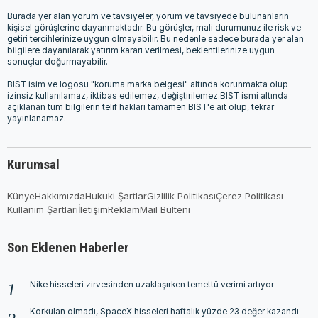
Burada yer alan yorum ve tavsiyeler, yorum ve tavsiyede bulunanların
kişisel görüşlerine dayanmaktadır. Bu görüşler, mali durumunuz ile risk ve
getiri tercihlerinize uygun olmayabilir. Bu nedenle sadece burada yer alan
bilgilere dayanılarak yatırım kararı verilmesi, beklentilerinize uygun
sonuçlar doğurmayabilir.
BIST isim ve logosu "koruma marka belgesi" altında korunmakta olup
izinsiz kullanılamaz, iktibas edilemez, değiştirilemez.BIST ismi altında
açıklanan tüm bilgilerin telif hakları tamamen BIST'e ait olup, tekrar
yayınlanamaz.
Kurumsal
Künye
Hakkımızda
Hukuki Şartlar
Gizlilik Politikası
Çerez Politikası
Kullanım Şartları
İletişim
Reklam
Mail Bülteni
Son Eklenen Haberler
Nike hisseleri zirvesinden uzaklaşırken temettü verimi artıyor
Korkulan olmadı, SpaceX hisseleri haftalık yüzde 23 değer kazandı