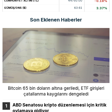
44750.00
-0.18%
CUMHURİYET ALTINI (TL)
63.61
3.37%
GÜMÜŞ/ONS ($)
Son Eklenen Haberler
Bitcoin 65 bin doların altına geriledi, ETF girişleri
çatallanma kaygılarını dengeledi
ABD Senatosu kripto düzenlemesi için kritik
oylamaya gidiyor