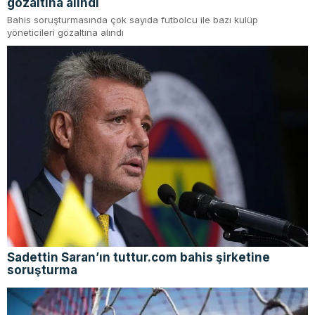
gözaltına alındı
Bahis soruşturmasında çok sayıda futbolcu ile bazı kulüp
yöneticileri gözaltına alındı
Sadettin Saran’ın tuttur.com bahis şirketine
soruşturma