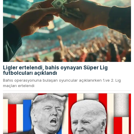
Ligler ertelendi, bahis oynayan Süper Lig
futbolcuları açıklandı
Bahis operasyonuna bulaşan oyuncular açıklanırken 1.ve 2. Lig
maçları ertelendi