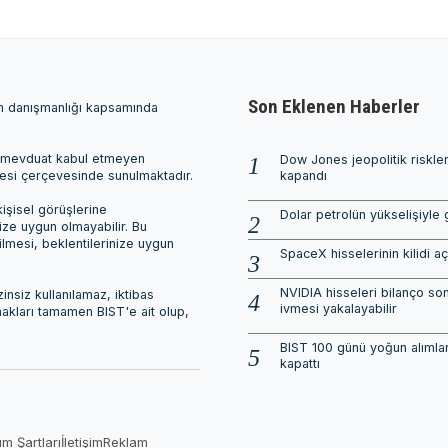
Son Eklenen Haberler
ım danışmanlığı kapsamında
ri, mevduat kabul etmeyen
Dow Jones jeopolitik riskle
mesi çerçevesinde sunulmaktadır.
kapandı
işisel görüşlerine
Dolar petrolün yükselişiyle 
nize uygun olmayabilir. Bu
ilmesi, beklentilerinize uygun
SpaceX hisselerinin kilidi aç
NVIDIA hisseleri bilanço son
nsiz kullanılamaz, iktibas
ivmesi yakalayabilir
 hakları tamamen BIST'e ait olup,
BIST 100 günü yoğun alımlar
kapattı
ım Şartları
İletişim
Reklam