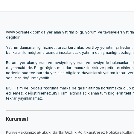
www.borsatek.com’da yer alan yatırım bilgi, yorum ve tavsiyeleri yatır
değildir.
Yatırım danışmanlığı hizmeti, aracı kurumlar, portföy yönetim şirketle
bankalar ile müşteri arasında imzalanacak yatırım danışmanlığı sözleş
Burada yer alan yorum ve tavsiyeler, yorum ve tavsiyede bulunanların k
dayanmaktadır. Bu görüşler, mali durumunuz ile risk ve getiri tercihleri
nedenle sadece burada yer alan bilgilere dayanılarak yatırım kararı ver
sonuçlar doğurmayabilir.
BIST isim ve logosu "koruma marka belgesi" altında korunmakta olup izi
edilemez, değiştirilemez.BIST ismi altında açıklanan tüm bilgilerin telif
tekrar yayınlanamaz.
Kurumsal
Künye
Hakkımızda
Hukuki Şartlar
Gizlilik Politikası
Çerez Politikası
Kullan