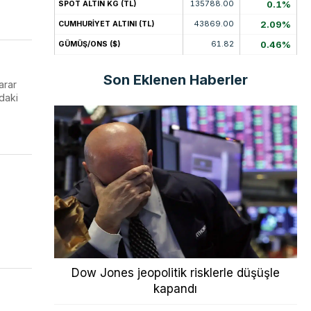
135788.00
0.1%
SPOT ALTIN KG (TL)
43869.00
2.09%
CUMHURİYET ALTINI (TL)
61.82
0.46%
GÜMÜŞ/ONS ($)
Son Eklenen Haberler
arar
daki
Dow Jones jeopolitik risklerle düşüşle
kapandı