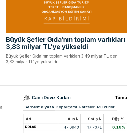
Büyük Şefler Gıda’nın toplam varlıkları
3,83 milyar TL’ye yükseldi
Büyük Şefler Gıda'nın toplam varlıkları 3,49 milyar TL'den
3,83 milyar TL'ye yükseldi.
Canlı Döviz Kurları
Tümü
a,
Serbest Piyasa
Kapalıçarşı
Pariteler
MB kurları
Ad
Alış ₺
Satış ₺
Dğş.%
47.6943
47.7071
0.16%
DOLAR