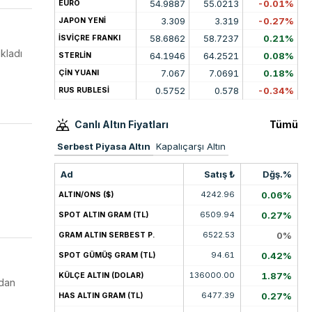
54.9887
55.0213
-0.01%
EURO
3.309
3.319
-0.27%
JAPON YENİ
58.6862
58.7237
0.21%
İSVİÇRE FRANKI
kladı
64.1946
64.2521
0.08%
STERLİN
7.067
7.0691
0.18%
ÇİN YUANI
0.5752
0.578
-0.34%
RUS RUBLESİ
Canlı Altın Fiyatları
Tümü
Serbest Piyasa Altın
Kapalıçarşı Altın
Ad
Satış ₺
Dğş.%
4242.96
0.06%
ALTIN/ONS ($)
6509.94
0.27%
SPOT ALTIN GRAM (TL)
6522.53
0%
GRAM ALTIN SERBEST P.
94.61
0.42%
SPOT GÜMÜŞ GRAM (TL)
136000.00
1.87%
KÜLÇE ALTIN (DOLAR)
rdan
6477.39
0.27%
HAS ALTIN GRAM (TL)