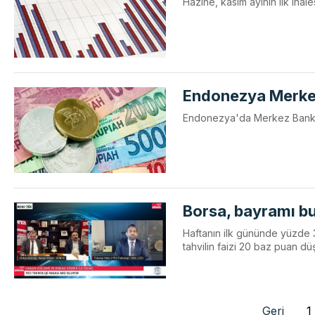
Hazine, kasım ayının ilk iha
Endonezya Merkez 
Endonezya'da Merkez Bankası,
Borsa, bayramı bu
Haftanın ilk gününde yüzde
tahvilin faizi 20 baz puan d
Geri
1