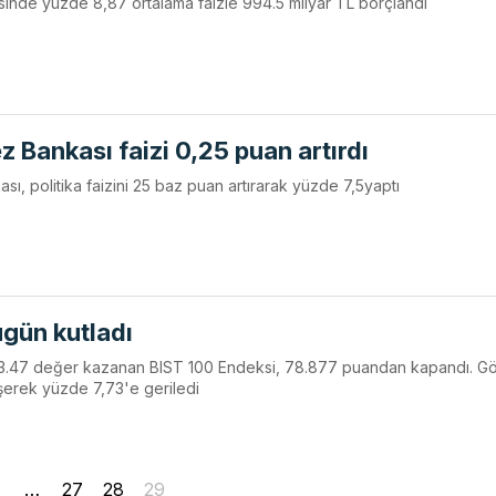
lesinde yüzde 8,87 ortalama faizle 994.5 milyar TL borçlandı
Bankası faizi 0,25 puan artırdı
 politika faizini 25 baz puan artırarak yüzde 7,5yaptı
gün kutladı
 3.47 değer kazanan BIST 100 Endeksi, 78.877 puandan kapandı. G
üşerek yüzde 7,73'e geriledi
…
27
28
29