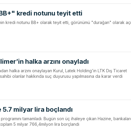
BB+" kredi notunu teyit etti
in kredi notunu BB+ olarak teyit etti, görünümü "durağan" olarak açı
imer’in halka arzını onayladı
adan halka arzını onaylayan Kurul, Latek Holding'in LTK Dış Ticaret
r sahibi olanlar hakkında suç duyurusu yapılmasına da karar verdi
 5.7 milyar lira boçlandı
 programını tamamladı. Bugün son üç ihaleye çıkan Hazine, bankala
 toplam 5 milyar 766,4milyon lira borçlandı