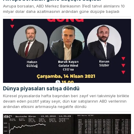
Avrupa borsaları, ABD Merkez Bankasının (Fed) tahvil alımlarını 10
milyar dolar daha azaltmasının ardından güne düşüşle başladı
Dünya piyasaları satışa döndü
Küresel piyasalarda hafta başından beri zayıf veri takvimiyle birlikte
devam eden pozitif yatay seyir, dün kar satışlarının ABD verilerinin
ardından etkisini artırmasıyla negatife döndü