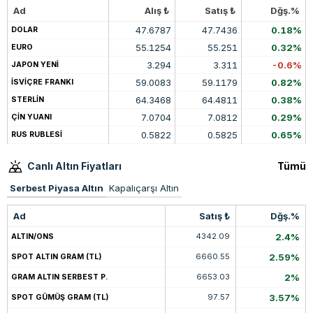
Ad
Alış ₺
Satış ₺
Dğş.%
47.6787
47.7436
0.18%
DOLAR
55.1254
55.251
0.32%
EURO
3.294
3.311
-0.6%
JAPON YENİ
59.0083
59.1179
0.82%
İSVİÇRE FRANKI
64.3468
64.4811
0.38%
STERLİN
7.0704
7.0812
0.29%
ÇİN YUANI
0.5822
0.5825
0.65%
RUS RUBLESİ
Canlı Altın Fiyatları
Tümü
Serbest Piyasa Altın
Kapalıçarşı Altın
Ad
Satış ₺
Dğş.%
4342.09
2.4%
ALTIN/ONS
6660.55
2.59%
SPOT ALTIN GRAM (TL)
6653.03
2%
GRAM ALTIN SERBEST P.
97.57
3.57%
SPOT GÜMÜŞ GRAM (TL)