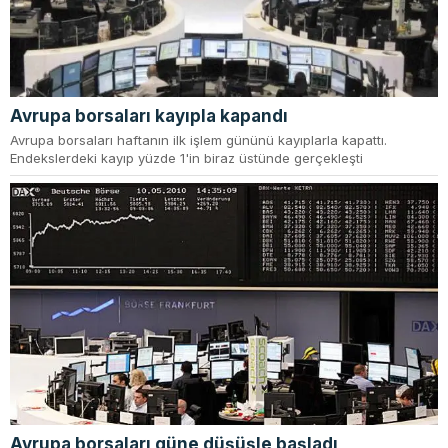
Avrupa borsaları kayıpla kapandı
Avrupa borsaları haftanın ilk işlem gününü kayıplarla kapattı.
Endekslerdeki kayıp yüzde 1'in biraz üstünde gerçekleşti
Avrupa borsaları güne düşüşle başladı