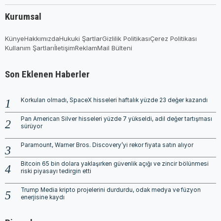
Kurumsal
Künye
Hakkımızda
Hukuki Şartlar
Gizlilik Politikası
Çerez Politikası
Kullanım Şartları
İletişim
Reklam
Mail Bülteni
Son Eklenen Haberler
Korkulan olmadı, SpaceX hisseleri haftalık yüzde 23 değer kazandı
Pan American Silver hisseleri yüzde 7 yükseldi, adil değer tartışması
sürüyor
Paramount, Warner Bros. Discovery’yi rekor fiyata satın alıyor
Bitcoin 65 bin dolara yaklaşırken güvenlik açığı ve zincir bölünmesi
riski piyasayı tedirgin etti
Trump Media kripto projelerini durdurdu, odak medya ve füzyon
enerjisine kaydı