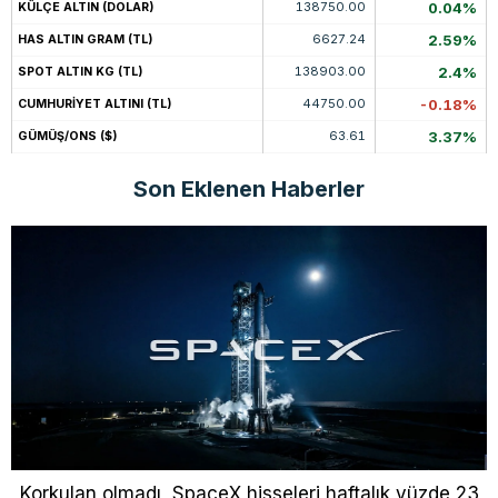
138750.00
0.04%
KÜLÇE ALTIN (DOLAR)
6627.24
2.59%
HAS ALTIN GRAM (TL)
138903.00
2.4%
SPOT ALTIN KG (TL)
44750.00
-0.18%
CUMHURİYET ALTINI (TL)
63.61
3.37%
GÜMÜŞ/ONS ($)
Son Eklenen Haberler
Korkulan olmadı, SpaceX hisseleri haftalık yüzde 23