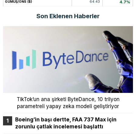
64.43
4.7%
GÜMÜŞ/ONS ($)
Son Eklenen Haberler
TikTok’un ana şirketi ByteDance, 10 trilyon
parametreli yapay zeka modeli geliştiriyor
Boeing’in başı dertte, FAA 737 Max için
zorunlu çatlak incelemesi başlattı