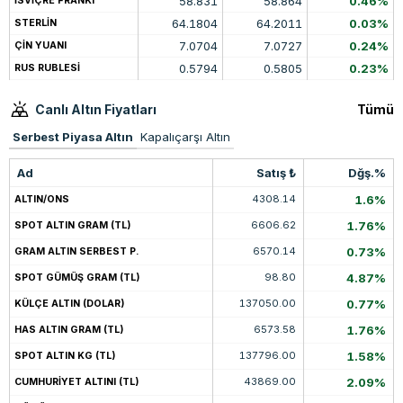
58.831
58.864
0.46%
İSVİÇRE FRANKI
64.1804
64.2011
0.03%
STERLİN
7.0704
7.0727
0.24%
ÇİN YUANI
0.5794
0.5805
0.23%
RUS RUBLESİ
Canlı Altın Fiyatları
Tümü
Serbest Piyasa Altın
Kapalıçarşı Altın
Ad
Satış ₺
Dğş.%
4308.14
1.6%
ALTIN/ONS
6606.62
1.76%
SPOT ALTIN GRAM (TL)
6570.14
0.73%
GRAM ALTIN SERBEST P.
98.80
4.87%
SPOT GÜMÜŞ GRAM (TL)
137050.00
0.77%
KÜLÇE ALTIN (DOLAR)
6573.58
1.76%
HAS ALTIN GRAM (TL)
137796.00
1.58%
SPOT ALTIN KG (TL)
43869.00
2.09%
CUMHURİYET ALTINI (TL)