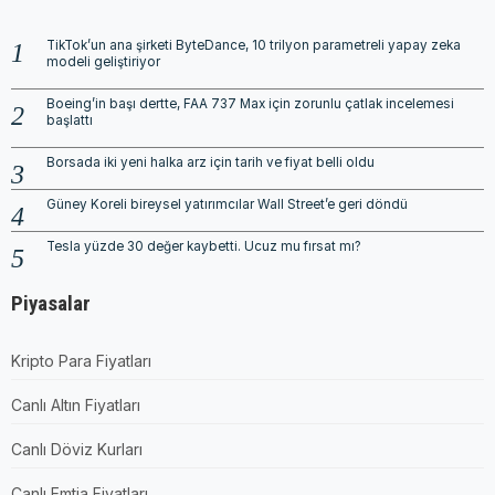
TikTok’un ana şirketi ByteDance, 10 trilyon parametreli yapay zeka
modeli geliştiriyor
Boeing’in başı dertte, FAA 737 Max için zorunlu çatlak incelemesi
başlattı
Borsada iki yeni halka arz için tarih ve fiyat belli oldu
Güney Koreli bireysel yatırımcılar Wall Street’e geri döndü
Tesla yüzde 30 değer kaybetti. Ucuz mu fırsat mı?
Piyasalar
Kripto Para Fiyatları
Canlı Altın Fiyatları
Canlı Döviz Kurları
Canlı Emtia Fiyatları