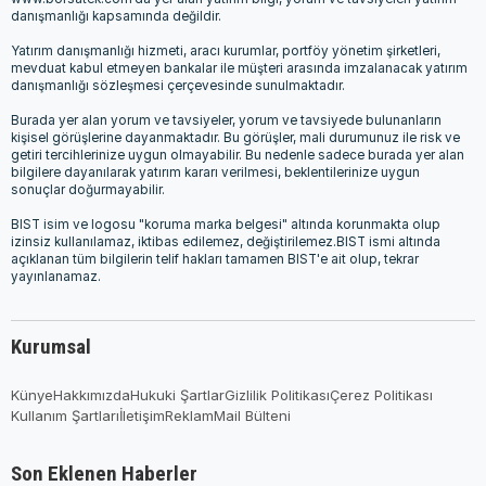
danışmanlığı kapsamında değildir.
Yatırım danışmanlığı hizmeti, aracı kurumlar, portföy yönetim şirketleri,
mevduat kabul etmeyen bankalar ile müşteri arasında imzalanacak yatırım
danışmanlığı sözleşmesi çerçevesinde sunulmaktadır.
Burada yer alan yorum ve tavsiyeler, yorum ve tavsiyede bulunanların
kişisel görüşlerine dayanmaktadır. Bu görüşler, mali durumunuz ile risk ve
getiri tercihlerinize uygun olmayabilir. Bu nedenle sadece burada yer alan
bilgilere dayanılarak yatırım kararı verilmesi, beklentilerinize uygun
sonuçlar doğurmayabilir.
BIST isim ve logosu "koruma marka belgesi" altında korunmakta olup
izinsiz kullanılamaz, iktibas edilemez, değiştirilemez.BIST ismi altında
açıklanan tüm bilgilerin telif hakları tamamen BIST'e ait olup, tekrar
yayınlanamaz.
Kurumsal
Künye
Hakkımızda
Hukuki Şartlar
Gizlilik Politikası
Çerez Politikası
Kullanım Şartları
İletişim
Reklam
Mail Bülteni
Son Eklenen Haberler