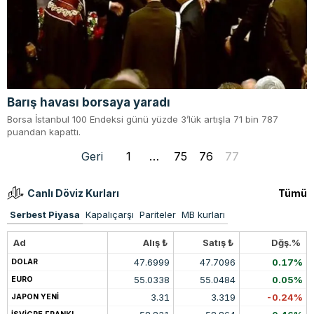
Barış havası borsaya yaradı
Borsa İstanbul 100 Endeksi günü yüzde 3’lük artışla 71 bin 787
puandan kapattı.
Geri
1
…
75
76
77
Canlı Döviz Kurları
Tümü
Serbest Piyasa
Kapalıçarşı
Pariteler
MB kurları
Ad
Alış ₺
Satış ₺
Dğş.%
47.6999
47.7096
0.17%
DOLAR
55.0338
55.0484
0.05%
EURO
3.31
3.319
-0.24%
JAPON YENİ