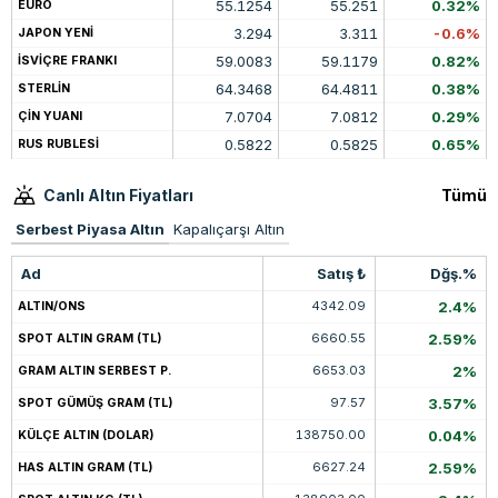
55.1254
55.251
0.32%
EURO
3.294
3.311
-0.6%
JAPON YENİ
59.0083
59.1179
0.82%
İSVİÇRE FRANKI
64.3468
64.4811
0.38%
STERLİN
7.0704
7.0812
0.29%
ÇİN YUANI
0.5822
0.5825
0.65%
RUS RUBLESİ
Canlı Altın Fiyatları
Tümü
Serbest Piyasa Altın
Kapalıçarşı Altın
Ad
Satış ₺
Dğş.%
4342.09
2.4%
ALTIN/ONS
6660.55
2.59%
SPOT ALTIN GRAM (TL)
6653.03
2%
GRAM ALTIN SERBEST P.
97.57
3.57%
SPOT GÜMÜŞ GRAM (TL)
138750.00
0.04%
KÜLÇE ALTIN (DOLAR)
6627.24
2.59%
HAS ALTIN GRAM (TL)