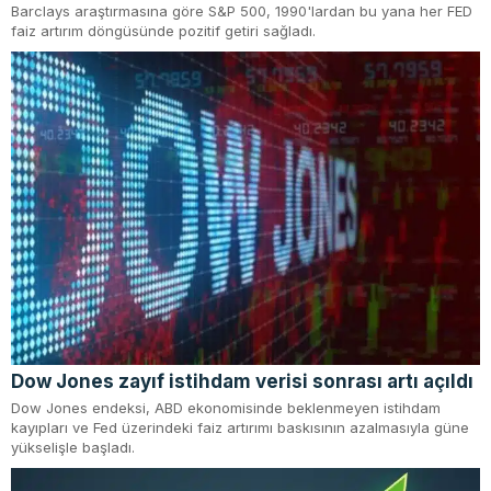
Barclays araştırmasına göre S&P 500, 1990'lardan bu yana her FED
faiz artırım döngüsünde pozitif getiri sağladı.
Dow Jones zayıf istihdam verisi sonrası artı açıldı
Dow Jones endeksi, ABD ekonomisinde beklenmeyen istihdam
kayıpları ve Fed üzerindeki faiz artırımı baskısının azalmasıyla güne
yükselişle başladı.