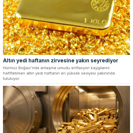
Altın yedi haftanın zirvesine yakın seyrediyor
Hürmüz Boğazı'nda anlaşma umudu enflasyon kaygılarını
hafifletirken altın yedi haftanın en yüksek seviyesi yakınında
tutuluyor.