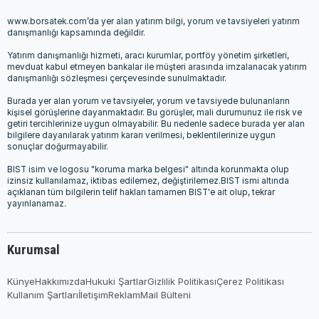
www.borsatek.com’da yer alan yatırım bilgi, yorum ve tavsiyeleri yatırım
danışmanlığı kapsamında değildir.
Yatırım danışmanlığı hizmeti, aracı kurumlar, portföy yönetim şirketleri,
mevduat kabul etmeyen bankalar ile müşteri arasında imzalanacak yatırım
danışmanlığı sözleşmesi çerçevesinde sunulmaktadır.
Burada yer alan yorum ve tavsiyeler, yorum ve tavsiyede bulunanların
kişisel görüşlerine dayanmaktadır. Bu görüşler, mali durumunuz ile risk ve
getiri tercihlerinize uygun olmayabilir. Bu nedenle sadece burada yer alan
bilgilere dayanılarak yatırım kararı verilmesi, beklentilerinize uygun
sonuçlar doğurmayabilir.
BIST isim ve logosu "koruma marka belgesi" altında korunmakta olup
izinsiz kullanılamaz, iktibas edilemez, değiştirilemez.BIST ismi altında
açıklanan tüm bilgilerin telif hakları tamamen BIST'e ait olup, tekrar
yayınlanamaz.
Kurumsal
Künye
Hakkımızda
Hukuki Şartlar
Gizlilik Politikası
Çerez Politikası
Kullanım Şartları
İletişim
Reklam
Mail Bülteni