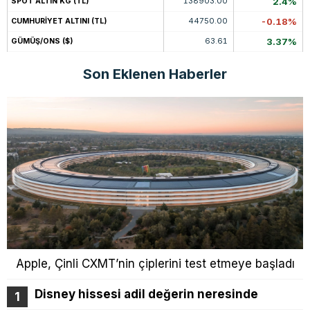
138903.00
2.4%
SPOT ALTIN KG (TL)
44750.00
-0.18%
CUMHURİYET ALTINI (TL)
63.61
3.37%
GÜMÜŞ/ONS ($)
Son Eklenen Haberler
Apple, Çinli CXMT’nin çiplerini test etmeye başladı
Disney hissesi adil değerin neresinde