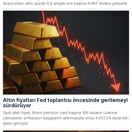
düşürürken altın yüzde 0,9 artışla ons başına 4.087 dolara yükseldi.
Altın fiyatları Fed toplantısı öncesinde gerilemeyi
sürdürüyor
Spot altın fiyatı, Brent petrolün varil başına 100 doların üzerine
çıkmasının enflasyon kaygılarını artırmasıyla onsu 4.027,54 dolardan
işlem görüyor.