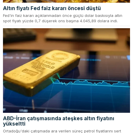
Altın fiyatı Fed faiz kararı öncesi düştü
Fed'in faiz kararı açıklanmadan önce güçlü dolar baskısıyla altın
spot fiyatı yüzde 0,7 düşerek ons başına 4.045,89 dolara indi.
ABD-İran çatışmasında ateşkes altın fiyatını
yükseltti
Ortadoğu'daki çatışmada ara verilen süreç petrol fiyatlarını sert