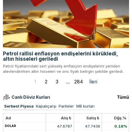
Petrol rallisi enflasyon endişelerini körükledi,
altın hisseleri geriledi
Petrol fiyatlarındaki sert yükseliş enflasyon endişelerini yeniden
alevlendirirken altın hisseleri ve ons fiyatı belirgin şekilde geriledi.
1
2
3
…
284
İleri
Canlı Döviz Kurları
Tümü
Serbest Piyasa
Kapalıçarşı
Pariteler
MB kurları
Ad
Alış ₺
Satış ₺
Dğş.%
47.6787
47.7436
0.18%
DOLAR