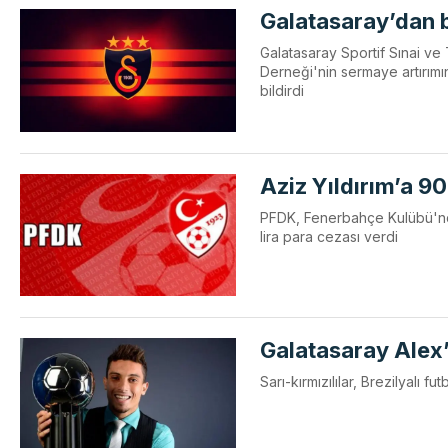
Galatasaray’dan b
Galatasaray Sportif Sınai ve 
Derneği'nin sermaye artırım
bildirdi
Aziz Yıldırım’a 9
PFDK, Fenerbahçe Kulübü'nde
lira para cezası verdi
Galatasaray Alex’
Sarı-kırmızılılar, Brezilyalı 