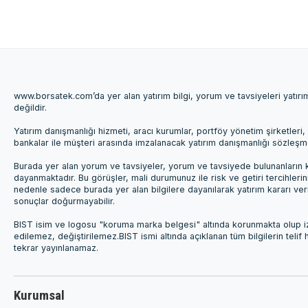
www.borsatek.com’da yer alan yatırım bilgi, yorum ve tavsiyeleri yatır
değildir.
Yatırım danışmanlığı hizmeti, aracı kurumlar, portföy yönetim şirketle
bankalar ile müşteri arasında imzalanacak yatırım danışmanlığı sözleş
Burada yer alan yorum ve tavsiyeler, yorum ve tavsiyede bulunanların k
dayanmaktadır. Bu görüşler, mali durumunuz ile risk ve getiri tercihleri
nedenle sadece burada yer alan bilgilere dayanılarak yatırım kararı ver
sonuçlar doğurmayabilir.
BIST isim ve logosu "koruma marka belgesi" altında korunmakta olup izi
edilemez, değiştirilemez.BIST ismi altında açıklanan tüm bilgilerin telif
tekrar yayınlanamaz.
Kurumsal