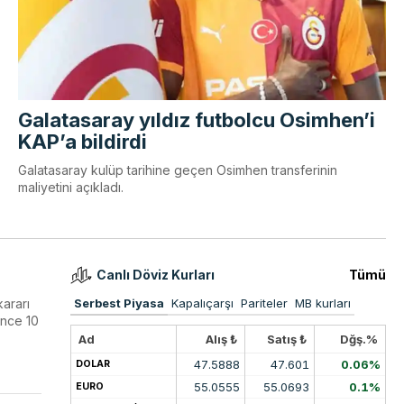
Galatasaray yıldız futbolcu Osimhen’i
KAP’a bildirdi
Galatasaray kulüp tarihine geçen Osimhen transferinin
maliyetini açıkladı.
Canlı Döviz Kurları
Tümü
kararı
Serbest Piyasa
Kapalıçarşı
Pariteler
MB kurları
önce 10
Ad
Alış ₺
Satış ₺
Dğş.%
47.5888
47.601
0.06%
DOLAR
55.0555
55.0693
0.1%
EURO