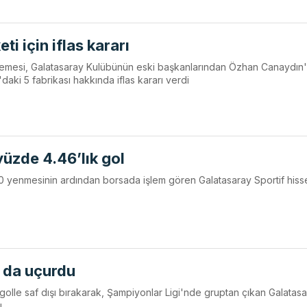
ti için iflas kararı
kemesi, Galatasaray Kulübünün eski başkanlarından Özhan Canaydın'
aki 5 fabrikası hakkında iflas kararı verdi
üzde 4.46’lık gol
0 yenmesinin ardından borsada işlem gören Galatasaray Sportif hisse
 da uçurdu
 golle saf dışı bırakarak, Şampiyonlar Ligi'nde gruptan çıkan Galatasa
ı