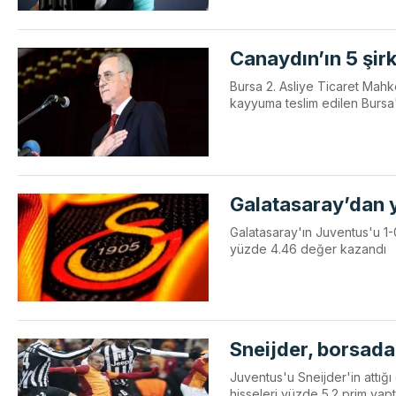
Canaydın’ın 5 şirke
Bursa 2. Asliye Ticaret Mah
kayyuma teslim edilen Bursa'd
Galatasaray’dan y
Galatasaray'ın Juventus'u 1-
yüzde 4.46 değer kazandı
Sneijder, borsada
Juventus'u Sneijder'in attığı
hisseleri yüzde 5.2 prim yapt