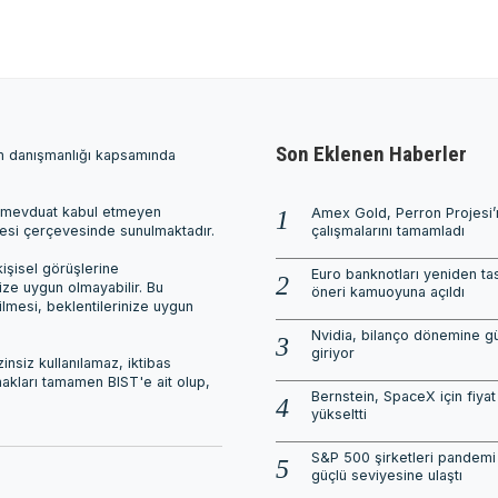
Son Eklenen Haberler
ım danışmanlığı kapsamında
ri, mevduat kabul etmeyen
Amex Gold, Perron Projesi
mesi çerçevesinde sunulmaktadır.
çalışmalarını tamamladı
işisel görüşlerine
Euro banknotları yeniden tas
nize uygun olmayabilir. Bu
öneri kamuoyuna açıldı
ilmesi, beklentilerinize uygun
Nvidia, bilanço dönemine gü
giriyor
nsiz kullanılamaz, iktibas
 hakları tamamen BIST'e ait olup,
Bernstein, SpaceX için fiyat
yükseltti
S&P 500 şirketleri pandemi
güçlü seviyesine ulaştı