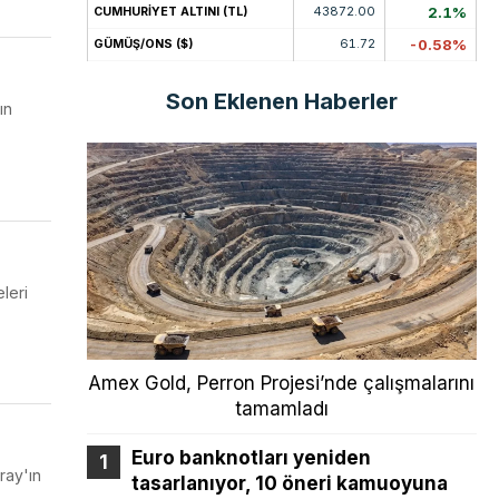
43872.00
2.1%
CUMHURİYET ALTINI (TL)
61.72
-0.58%
GÜMÜŞ/ONS ($)
Son Eklenen Haberler
ın
leri
Amex Gold, Perron Projesi’nde çalışmalarını
tamamladı
Euro banknotları yeniden
ray'ın
tasarlanıyor, 10 öneri kamuoyuna