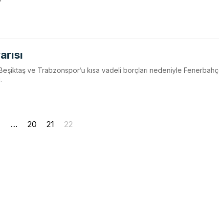
arısı
 Beşiktaş ve Trabzonspor’u kısa vadeli borçları nedeniyle Fenerbahç
.
…
20
21
22