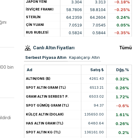
3.304
3.313
-0.18%
JAPON YENİ
58.7806
58.8104
-0.25%
İSVİÇRE FRANKI
64.2359
64.2604
0.24%
STERLİN
ğını
7.0519
7.0545
0.05%
ÇİN YUANI
0.5824
0.5844
-0.35%
RUS RUBLESİ
Canlı Altın Fiyatları
Tümü
Serbest Piyasa Altın
Kapalıçarşı Altın
100 bin
Ad
Satış ₺
Dğş.%
4261.43
0.32%
ALTIN/ONS ($)
6513.21
0.26%
SPOT ALTIN GRAM (TL)
6503.02
1.72%
GRAM ALTIN SERBEST P.
94.37
-0.6%
SPOT GÜMÜŞ GRAM (TL)
135650.00
1.61%
KÜLÇE ALTIN (DOLAR)
ldirdi
6480.64
0.26%
HAS ALTIN GRAM (TL)
136161.00
0.2%
SPOT ALTIN KG (TL)