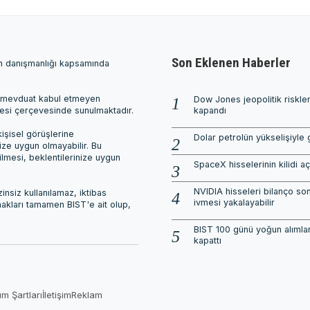
Son Eklenen Haberler
ım danışmanlığı kapsamında
ri, mevduat kabul etmeyen
Dow Jones jeopolitik riskle
mesi çerçevesinde sunulmaktadır.
kapandı
işisel görüşlerine
Dolar petrolün yükselişiyle 
nize uygun olmayabilir. Bu
ilmesi, beklentilerinize uygun
SpaceX hisselerinin kilidi aç
NVIDIA hisseleri bilanço son
nsiz kullanılamaz, iktibas
ivmesi yakalayabilir
 hakları tamamen BIST'e ait olup,
BIST 100 günü yoğun alımlar
kapattı
ım Şartları
İletişim
Reklam