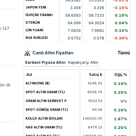
3.308
3.326
-0.15%
JAPON YENİ
58.6583
58.7233
0.19%
İSVİÇRE FRANKI
64.099
64.3024
0.04%
STERLİN
n 147
7.0629
7.0681
0.15%
ÇİN YUANI
0.5752
0.578
-0.34%
RUS RUBLESİ
Canlı Altın Fiyatları
Tümü
Serbest Piyasa Altın
Kapalıçarşı Altın
Ad
Satış ₺
Dğş.%
4248.41
0.19%
ALTIN/ONS ($)
ın ilk
6508.76
0.25%
SPOT ALTIN GRAM (TL)
6522.53
0%
GRAM ALTIN SERBEST P.
94.36
0.16%
SPOT GÜMÜŞ GRAM (TL)
136000.00
1.87%
KÜLÇE ALTIN (DOLAR)
6476.22
0.25%
HAS ALTIN GRAM (TL)
135898.00