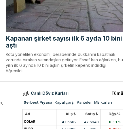
Kapanan şirket sayısı ilk 6 ayda 10 bini
aştı
Kötü yönetilen ekonomi, beraberinde dükkanını kapatmak
zorunda bırakan vatandaşları getiriyor. Esnaf kan ağlarken, bu
yılın ilk 6 ayında 10 bini aşkın şirketin kepenk indirdiği
öğrenildi.
Canlı Döviz Kurları
Tümü
n,
Serbest Piyasa
Kapalıçarşı
Pariteler
MB kurları
Ad
Alış ₺
Satış ₺
Dğş.%
47.6602
47.6948
0.11%
DOLAR
54.9382
55.0305
-0.05%
EURO