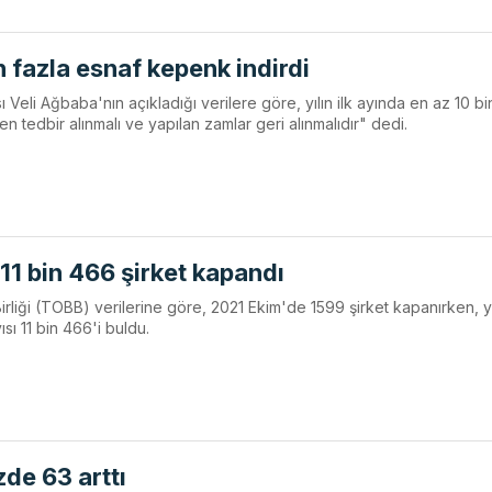
n fazla esnaf kepenk indirdi
eli Ağbaba'nın açıkladığı verilere göre, yılın ilk ayında en az 10 bi
len tedbir alınmalı ve yapılan zamlar geri alınmalıdır" dedi.
11 bin 466 şirket kapandı
rliği (TOBB) verilerine göre, 2021 Ekim'de 1599 şirket kapanırken, yıl
sı 11 bin 466'i buldu.
zde 63 arttı