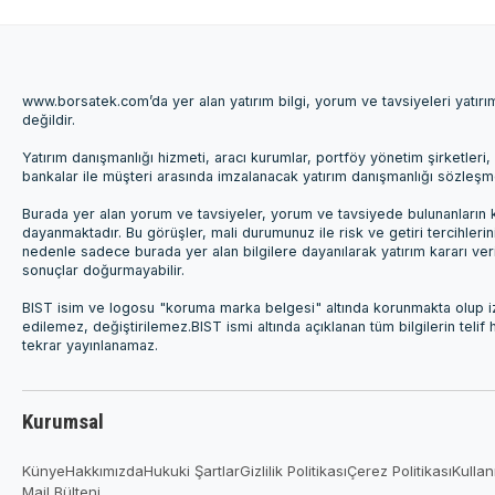
www.borsatek.com’da yer alan yatırım bilgi, yorum ve tavsiyeleri yatır
değildir.
Yatırım danışmanlığı hizmeti, aracı kurumlar, portföy yönetim şirketle
bankalar ile müşteri arasında imzalanacak yatırım danışmanlığı sözleş
Burada yer alan yorum ve tavsiyeler, yorum ve tavsiyede bulunanların k
dayanmaktadır. Bu görüşler, mali durumunuz ile risk ve getiri tercihleri
nedenle sadece burada yer alan bilgilere dayanılarak yatırım kararı ver
sonuçlar doğurmayabilir.
BIST isim ve logosu "koruma marka belgesi" altında korunmakta olup izi
edilemez, değiştirilemez.BIST ismi altında açıklanan tüm bilgilerin telif
tekrar yayınlanamaz.
Kurumsal
Künye
Hakkımızda
Hukuki Şartlar
Gizlilik Politikası
Çerez Politikası
Kullan
Mail Bülteni