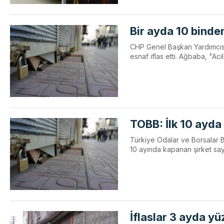
Bir ayda 10 binde
CHP Genel Başkan Yardımcısı V
esnaf iflas etti. Ağbaba, "Aci
TOBB: İlk 10 ayda 
Türkiye Odalar ve Borsalar Bi
10 ayında kapanan şirket sayı
İflaslar 3 ayda yü