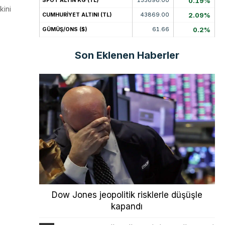
0.19%
SPOT ALTIN KG (TL)
kini
43869.00
2.09%
CUMHURİYET ALTINI (TL)
61.66
0.2%
GÜMÜŞ/ONS ($)
Son Eklenen Haberler
Dow Jones jeopolitik risklerle düşüşle
kapandı