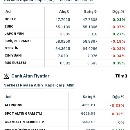
Ad
Alış ₺
Satış ₺
Dğş.%
47.7015
47.7308
0.01%
DOLAR
55.1139
55.1806
-0.07%
EURO
3.305
3.318
0.27%
JAPON YENİ
58.9259
58.9867
-0.18%
İSVİÇRE FRANKI
64.3615
64.4286
-0.03%
STERLİN
7.0701
7.076
-0.04%
ÇİN YUANI
0.582
0.583
0.03%
RUS RUBLESİ
Canlı Altın Fiyatları
Tümü
Serbest Piyasa Altın
Kapalıçarşı Altın
Ad
Satış ₺
Dğş.%
4325.81
-0.38%
ALTIN/ONS
6638.99
-0.32%
SPOT ALTIN GRAM (TL)
6653.03
0%
GRAM ALTIN SERBEST P.