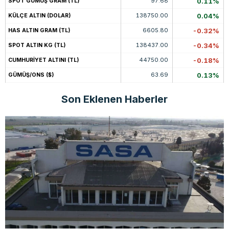
97.68
0.11%
SPOT GÜMÜŞ GRAM (TL)
138750.00
0.04%
KÜLÇE ALTIN (DOLAR)
6605.80
-0.32%
HAS ALTIN GRAM (TL)
138437.00
-0.34%
SPOT ALTIN KG (TL)
44750.00
-0.18%
CUMHURİYET ALTINI (TL)
63.69
0.13%
GÜMÜŞ/ONS ($)
Son Eklenen Haberler