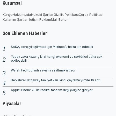
Kurumsal
Künye
Hakkımızda
Hukuki Şartlar
Gizlilik Politikası
Çerez Politikası
Kullanım Şartları
İletişim
Reklam
Mail Bülteni
Son Eklenen Haberler
SASA, borç iyileştirmesi için Merinos’u halka arz edecek
Yapay zeka kazanç krizi hangi ekonomi ve sektörleri daha çok
etkileyebilir
Warsh Fed toplantı sayısını azaltmak istiyor
Berkshire Hathaway faaliyet kârı ikinci çeyrekte yüzde 16 arttı
Apple iPhone 20 ile radikal tasarım değişikliğine gidiyor
Piyasalar