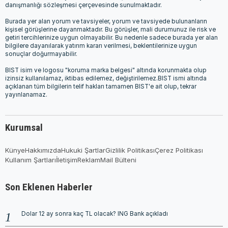
danışmanlığı sözleşmesi çerçevesinde sunulmaktadır.
Burada yer alan yorum ve tavsiyeler, yorum ve tavsiyede bulunanların
kişisel görüşlerine dayanmaktadır. Bu görüşler, mali durumunuz ile risk ve
getiri tercihlerinize uygun olmayabilir. Bu nedenle sadece burada yer alan
bilgilere dayanılarak yatırım kararı verilmesi, beklentilerinize uygun
sonuçlar doğurmayabilir.
BIST isim ve logosu "koruma marka belgesi" altında korunmakta olup
izinsiz kullanılamaz, iktibas edilemez, değiştirilemez.BIST ismi altında
açıklanan tüm bilgilerin telif hakları tamamen BIST'e ait olup, tekrar
yayınlanamaz.
Kurumsal
Künye
Hakkımızda
Hukuki Şartlar
Gizlilik Politikası
Çerez Politikası
Kullanım Şartları
İletişim
Reklam
Mail Bülteni
Son Eklenen Haberler
Dolar 12 ay sonra kaç TL olacak? ING Bank açıkladı