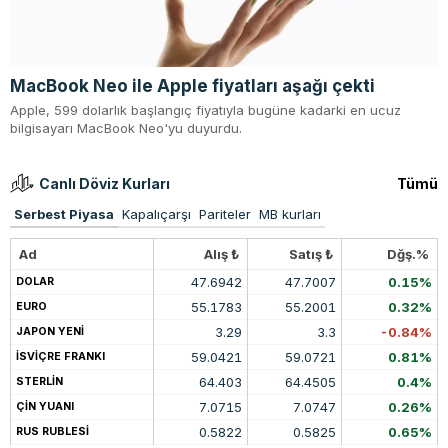
MacBook Neo ile Apple fiyatları aşağı çekti
Apple, 599 dolarlık başlangıç fiyatıyla bugüne kadarki en ucuz
bilgisayarı MacBook Neo'yu duyurdu.
Canlı Döviz Kurları
Tümü
Serbest Piyasa
Kapalıçarşı
Pariteler
MB kurları
Ad
Alış ₺
Satış ₺
Dğş.%
47.6942
47.7007
0.15%
DOLAR
55.1783
55.2001
0.32%
EURO
3.29
3.3
-0.84%
JAPON YENİ
59.0421
59.0721
0.81%
İSVİÇRE FRANKI
64.403
64.4505
0.4%
STERLİN
7.0715
7.0747
0.26%
ÇİN YUANI
0.5822
0.5825
0.65%
RUS RUBLESİ