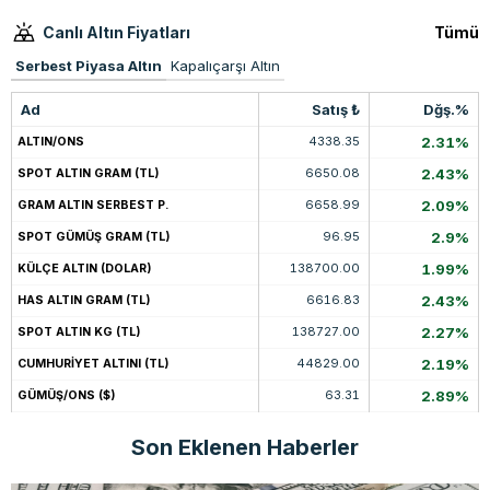
Canlı Altın Fiyatları
Tümü
Serbest Piyasa Altın
Kapalıçarşı Altın
Ad
Satış ₺
Dğş.%
4338.35
2.31%
ALTIN/ONS
6650.08
2.43%
SPOT ALTIN GRAM (TL)
6658.99
2.09%
GRAM ALTIN SERBEST P.
96.95
2.9%
SPOT GÜMÜŞ GRAM (TL)
138700.00
1.99%
KÜLÇE ALTIN (DOLAR)
6616.83
2.43%
HAS ALTIN GRAM (TL)
138727.00
2.27%
SPOT ALTIN KG (TL)
44829.00
2.19%
CUMHURİYET ALTINI (TL)
63.31
2.89%
GÜMÜŞ/ONS ($)
Son Eklenen Haberler