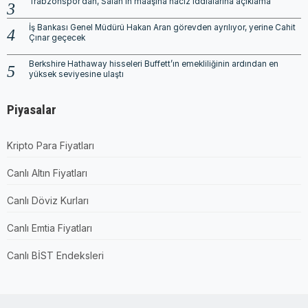
Trabzonspor’dan, Salah’ın maaşına haciz iddialarına açıklama
İş Bankası Genel Müdürü Hakan Aran görevden ayrılıyor, yerine Cahit
Çınar geçecek
Berkshire Hathaway hisseleri Buffett’ın emekliliğinin ardından en
yüksek seviyesine ulaştı
Piyasalar
Kripto Para Fiyatları
Canlı Altın Fiyatları
Canlı Döviz Kurları
Canlı Emtia Fiyatları
Canlı BİST Endeksleri