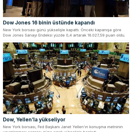
Dow Jones 16 binin üstünde kapandı
New York borsası günü yükselişle kapattı. Önceki kapanışa göre
Dow Jones Sanayi Endeksi yüzde 0,4 artarak 16.027,59 puan oldu.
Dow, Yellen’la yükseliyor
New York borsası, Fed Başkanı Janet Yellen'ın konuşma metninin
yayınlanması sonrası güne sınırlı yükselişle başladı.