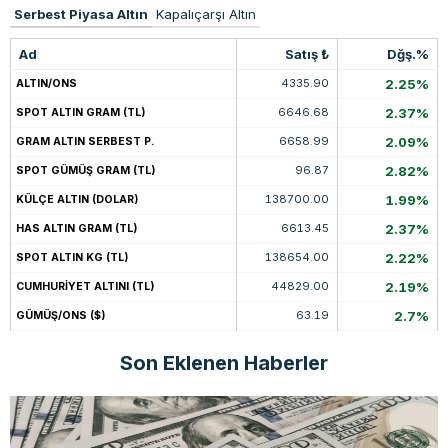
Serbest Piyasa Altın
Kapalıçarşı Altın
Ad
Satış ₺
Dğş.%
4335.90
2.25%
ALTIN/ONS
6646.68
2.37%
SPOT ALTIN GRAM (TL)
6658.99
2.09%
GRAM ALTIN SERBEST P.
96.87
2.82%
SPOT GÜMÜŞ GRAM (TL)
138700.00
1.99%
KÜLÇE ALTIN (DOLAR)
6613.45
2.37%
HAS ALTIN GRAM (TL)
138654.00
2.22%
SPOT ALTIN KG (TL)
44829.00
2.19%
CUMHURİYET ALTINI (TL)
63.19
2.7%
GÜMÜŞ/ONS ($)
Son Eklenen Haberler