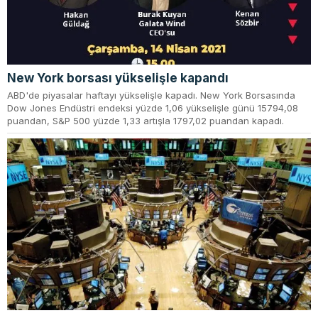
New York borsası yükselişle kapandı
ABD'de piyasalar haftayı yükselişle kapadı. New York Borsasında
Dow Jones Endüstri endeksi yüzde 1,06 yükselişle günü 15794,08
puandan, S&P 500 yüzde 1,33 artışla 1797,02 puandan kapadı.