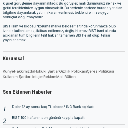
kişisel görüşlerine dayanmaktadır. Bu görüşler, mali durumunuz ile risk ve
getiri tercihlerinize uygun olmayabilir. Bu nedenle sadece burada yer alan
bilgilere dayanılarak yatırım kararı verilmesi, beklentilerinize uygun
sonuçlar doğurmayabilir.
BIST isim ve logosu "koruma marka belgesi" altında korunmakta olup
izinsiz kullanılamaz, iktibas edilemez, değiştirilemez.BIST ismi altında
açıklanan tüm bilgilerin telif hakları tamamen BIST'e ait olup, tekrar
yayınlanamaz.
Kurumsal
Künye
Hakkımızda
Hukuki Şartlar
Gizlilik Politikası
Çerez Politikası
Kullanım Şartları
İletişim
Reklam
Mail Bülteni
Son Eklenen Haberler
Dolar 12 ay sonra kaç TL olacak? ING Bank açıkladı
BIST 100 haftanın son gününü kayıpla kapattı