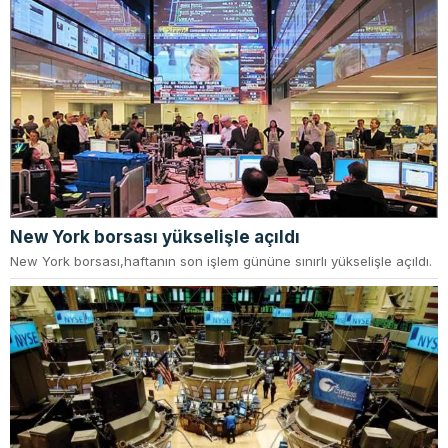
New York borsası yükselişle açıldı
New York borsası,haftanın son işlem gününe sınırlı yükselişle açıldı.