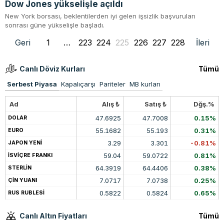
Dow Jones yükselişle açıldı
New York borsası, beklentilerden iyi gelen işsizlik başvuruları
sonrası güne yükselişle başladı.
Geri
1
…
223
224
225
226
227
228
İleri
Canlı Döviz Kurları
Tümü
Serbest Piyasa
Kapalıçarşı
Pariteler
MB kurları
Ad
Alış ₺
Satış ₺
Dğş.%
47.6925
47.7008
0.15%
DOLAR
55.1682
55.193
0.31%
EURO
3.29
3.301
-0.81%
JAPON YENİ
59.04
59.0722
0.81%
İSVİÇRE FRANKI
64.3919
64.4406
0.38%
STERLİN
7.0717
7.0738
0.25%
ÇİN YUANI
0.5822
0.5824
0.65%
RUS RUBLESİ
Canlı Altın Fiyatları
Tümü