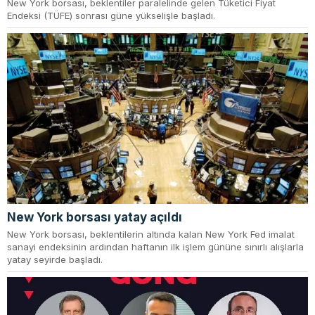
New York borsası, beklentiler paralelinde gelen Tüketici Fiyat
Endeksi (TÜFE) sonrası güne yükselişle başladı.
New York borsası yatay açıldı
New York borsası, beklentilerin altında kalan New York Fed imalat
sanayi endeksinin ardından haftanın ilk işlem gününe sınırlı alışlarla
yatay seyirde başladı.