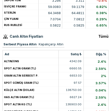
3.294
3.311
-0.6%
JAPON YENİ
59.0083
59.1179
0.82%
İSVİÇRE FRANKI
64.3468
64.4811
0.38%
STERLİN
7.0704
7.0812
0.29%
ÇİN YUANI
0.5822
0.5825
0.65%
RUS RUBLESİ
Canlı Altın Fiyatları
Tümü
Serbest Piyasa Altın
Kapalıçarşı Altın
Ad
Satış ₺
Dğş.%
4342.09
2.4%
ALTIN/ONS
6660.55
2.59%
SPOT ALTIN GRAM (TL)
6653.03
2%
GRAM ALTIN SERBEST P.
97.57
3.57%
SPOT GÜMÜŞ GRAM (TL)
138750.00
0.04%
KÜLÇE ALTIN (DOLAR)
6627.24
2.59%
HAS ALTIN GRAM (TL)
138903.00
2.4%
SPOT ALTIN KG (TL)