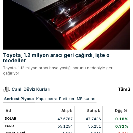
Toyota, 1.2 milyon aracı geri çağırdı, işte o
modeller
Toyota, 1,12 milyon aracı hava yastığı sorunu nedeniyle geri
çağırıyor
Canlı Döviz Kurları
Tümü
Serbest Piyasa
Kapalıçarşı
Pariteler
MB kurları
Ad
Alış ₺
Satış ₺
Dğş.%
47.6787
47.7436
0.18%
DOLAR
55.1254
55.251
0.32%
EURO