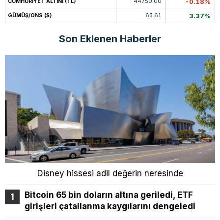
44750.00
-0.18%
CUMHURİYET ALTINI (TL)
63.61
3.37%
GÜMÜŞ/ONS ($)
Son Eklenen Haberler
Disney hissesi adil değerin neresinde
Bitcoin 65 bin doların altına geriledi, ETF
girişleri çatallanma kaygılarını dengeledi