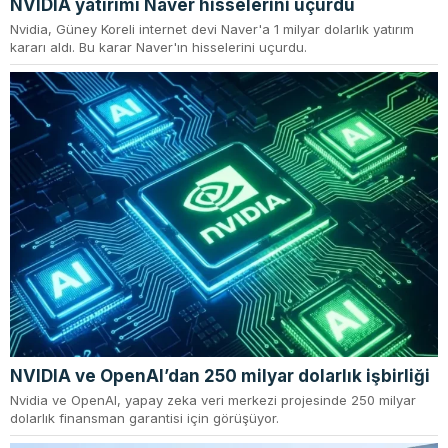
NVIDIA yatırımı Naver hisselerini uçurdu
Nvidia, Güney Koreli internet devi Naver'a 1 milyar dolarlık yatırım
kararı aldı. Bu karar Naver'ın hisselerini uçurdu.
NVIDIA ve OpenAI’dan 250 milyar dolarlık işbirliği
Nvidia ve OpenAI, yapay zeka veri merkezi projesinde 250 milyar
dolarlık finansman garantisi için görüşüyor.