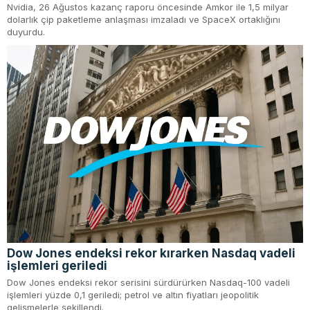
Nvidia, 26 Ağustos kazanç raporu öncesinde Amkor ile 1,5 milyar
dolarlık çip paketleme anlaşması imzaladı ve SpaceX ortaklığını
duyurdu.
Dow Jones endeksi rekor kırarken Nasdaq vadeli
işlemleri geriledi
Dow Jones endeksi rekor serisini sürdürürken Nasdaq-100 vadeli
işlemleri yüzde 0,1 geriledi; petrol ve altın fiyatları jeopolitik
gelişmelerle şekillendi.