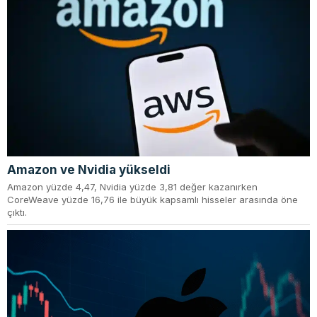
Amazon ve Nvidia yükseldi
Amazon yüzde 4,47, Nvidia yüzde 3,81 değer kazanırken
CoreWeave yüzde 16,76 ile büyük kapsamlı hisseler arasında öne
çıktı.