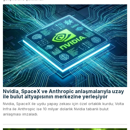
Nvidia, SpaceX ve Anthropic anlaşmalarıyla uzay
ile bulut altyapısının merkezine yerleşiyor
Nvidia, SpaceX ile uydu yapay zekası için özel ortaklık kurdu; Volta
Infra ile Anthropic ise 10 milyar dolarlık Nvidia tabanlı bulut
anlaşması imzaladı.