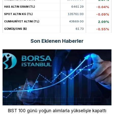
6461.29
-0.04%
HAS ALTIN GRAM (TL)
135761.00
-0.09%
SPOT ALTIN KG (TL)
43869.00
2.09%
CUMHURİYET ALTINI (TL)
61.73
-0.55%
GÜMÜŞ/ONS ($)
Son Eklenen Haberler
BIST 100 günü yoğun alımlarla yükselişle kapattı