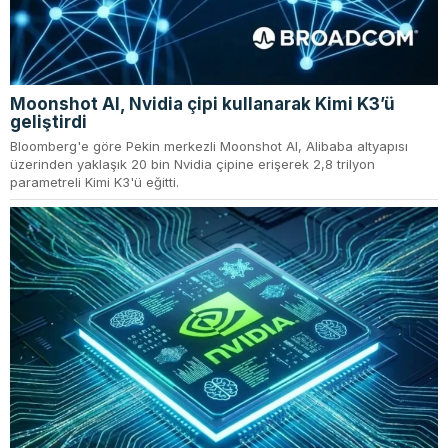
Moonshot AI, Nvidia çipi kullanarak Kimi K3’ü
geliştirdi
Bloomberg'e göre Pekin merkezli Moonshot AI, Alibaba altyapısı
üzerinden yaklaşık 20 bin Nvidia çipine erişerek 2,8 trilyon
parametreli Kimi K3'ü eğitti.