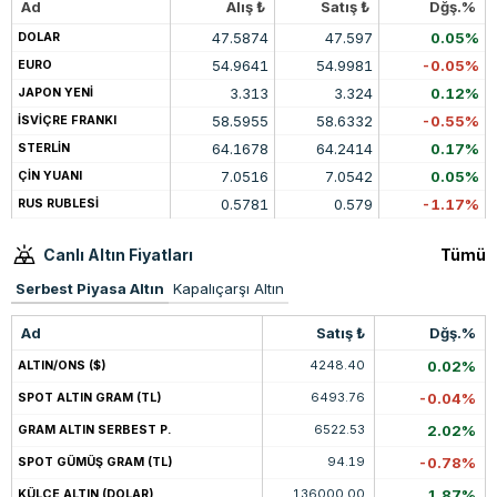
Ad
Alış ₺
Satış ₺
Dğş.%
47.5874
47.597
0.05%
DOLAR
54.9641
54.9981
-0.05%
EURO
3.313
3.324
0.12%
JAPON YENİ
58.5955
58.6332
-0.55%
İSVİÇRE FRANKI
64.1678
64.2414
0.17%
STERLİN
7.0516
7.0542
0.05%
ÇİN YUANI
0.5781
0.579
-1.17%
RUS RUBLESİ
Canlı Altın Fiyatları
Tümü
Serbest Piyasa Altın
Kapalıçarşı Altın
Ad
Satış ₺
Dğş.%
4248.40
0.02%
ALTIN/ONS ($)
6493.76
-0.04%
SPOT ALTIN GRAM (TL)
6522.53
2.02%
GRAM ALTIN SERBEST P.
94.19
-0.78%
SPOT GÜMÜŞ GRAM (TL)
136000.00
1.87%
KÜLÇE ALTIN (DOLAR)