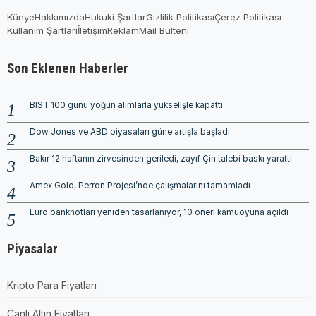
Künye
Hakkımızda
Hukuki Şartlar
Gizlilik Politikası
Çerez Politikası
Kullanım Şartları
İletişim
Reklam
Mail Bülteni
Son Eklenen Haberler
BIST 100 günü yoğun alımlarla yükselişle kapattı
Dow Jones ve ABD piyasaları güne artışla başladı
Bakır 12 haftanın zirvesinden geriledi, zayıf Çin talebi baskı yarattı
Amex Gold, Perron Projesi’nde çalışmalarını tamamladı
Euro banknotları yeniden tasarlanıyor, 10 öneri kamuoyuna açıldı
Piyasalar
Kripto Para Fiyatları
Canlı Altın Fiyatları