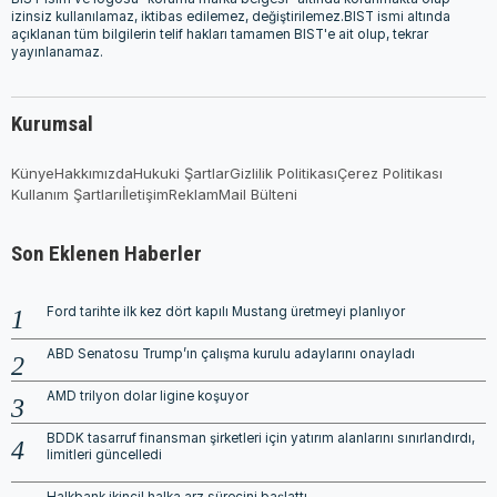
izinsiz kullanılamaz, iktibas edilemez, değiştirilemez.BIST ismi altında
açıklanan tüm bilgilerin telif hakları tamamen BIST'e ait olup, tekrar
yayınlanamaz.
Kurumsal
Künye
Hakkımızda
Hukuki Şartlar
Gizlilik Politikası
Çerez Politikası
Kullanım Şartları
İletişim
Reklam
Mail Bülteni
Son Eklenen Haberler
Ford tarihte ilk kez dört kapılı Mustang üretmeyi planlıyor
ABD Senatosu Trump’ın çalışma kurulu adaylarını onayladı
AMD trilyon dolar ligine koşuyor
BDDK tasarruf finansman şirketleri için yatırım alanlarını sınırlandırdı,
limitleri güncelledi
Halkbank ikincil halka arz sürecini başlattı