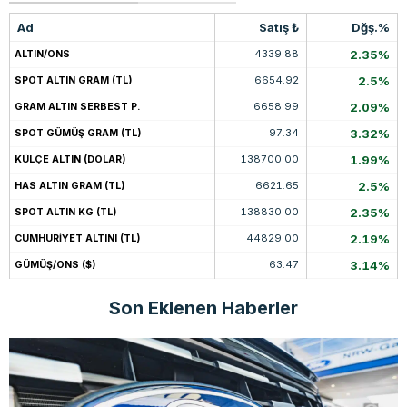
Ad
Satış ₺
Dğş.%
4339.88
2.35%
ALTIN/ONS
6654.92
2.5%
SPOT ALTIN GRAM (TL)
6658.99
2.09%
GRAM ALTIN SERBEST P.
97.34
3.32%
SPOT GÜMÜŞ GRAM (TL)
138700.00
1.99%
KÜLÇE ALTIN (DOLAR)
6621.65
2.5%
HAS ALTIN GRAM (TL)
138830.00
2.35%
SPOT ALTIN KG (TL)
44829.00
2.19%
CUMHURİYET ALTINI (TL)
63.47
3.14%
GÜMÜŞ/ONS ($)
Son Eklenen Haberler