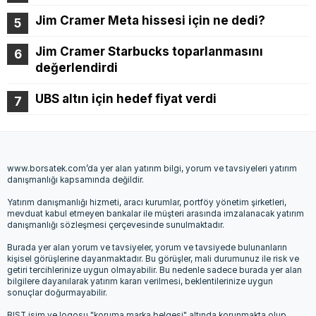
Jim Cramer Meta hissesi için ne dedi?
Jim Cramer Starbucks toparlanmasını
değerlendirdi
UBS altın için hedef fiyat verdi
www.borsatek.com’da yer alan yatırım bilgi, yorum ve tavsiyeleri yatırım
danışmanlığı kapsamında değildir.
Yatırım danışmanlığı hizmeti, aracı kurumlar, portföy yönetim şirketleri,
mevduat kabul etmeyen bankalar ile müşteri arasında imzalanacak yatırım
danışmanlığı sözleşmesi çerçevesinde sunulmaktadır.
Burada yer alan yorum ve tavsiyeler, yorum ve tavsiyede bulunanların
kişisel görüşlerine dayanmaktadır. Bu görüşler, mali durumunuz ile risk ve
getiri tercihlerinize uygun olmayabilir. Bu nedenle sadece burada yer alan
bilgilere dayanılarak yatırım kararı verilmesi, beklentilerinize uygun
sonuçlar doğurmayabilir.
BIST isim ve logosu "koruma marka belgesi" altında korunmakta olup