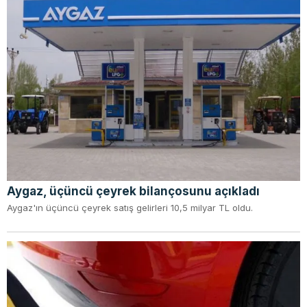
Aygaz, üçüncü çeyrek bilançosunu açıkladı
Aygaz'ın üçüncü çeyrek satış gelirleri 10,5 milyar TL oldu.