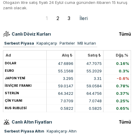
Otogazın litre satış fiyatı 24 Eylül cuma gününden itibaren 15 kuruş
zamlı olacak.
1
2
3
İleri
Canlı Döviz Kurları
Tümü
Serbest Piyasa
Kapalıçarşı
Pariteler
MB kurları
Ad
Alış ₺
Satış ₺
Dğş.%
47.6896
47.7075
0.16%
DOLAR
55.1568
55.2029
0.3%
EURO
3.295
3.31
-0.6%
JAPON YENİ
59.0147
59.0584
0.78%
İSVİÇRE FRANKI
64.3422
64.4756
0.37%
STERLİN
7.0709
7.0748
0.25%
ÇİN YUANI
0.5822
0.5825
0.65%
RUS RUBLESİ
Canlı Altın Fiyatları
Tümü
Serbest Piyasa Altın
Kapalıçarşı Altın