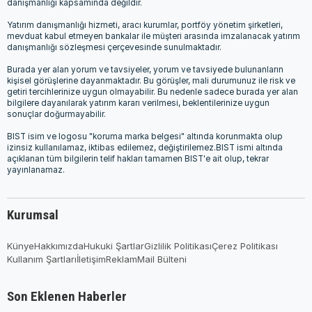
danışmanlığı kapsamında değildir.
Yatırım danışmanlığı hizmeti, aracı kurumlar, portföy yönetim şirketleri,
mevduat kabul etmeyen bankalar ile müşteri arasında imzalanacak yatırım
danışmanlığı sözleşmesi çerçevesinde sunulmaktadır.
Burada yer alan yorum ve tavsiyeler, yorum ve tavsiyede bulunanların
kişisel görüşlerine dayanmaktadır. Bu görüşler, mali durumunuz ile risk ve
getiri tercihlerinize uygun olmayabilir. Bu nedenle sadece burada yer alan
bilgilere dayanılarak yatırım kararı verilmesi, beklentilerinize uygun
sonuçlar doğurmayabilir.
BIST isim ve logosu "koruma marka belgesi" altında korunmakta olup
izinsiz kullanılamaz, iktibas edilemez, değiştirilemez.BIST ismi altında
açıklanan tüm bilgilerin telif hakları tamamen BIST'e ait olup, tekrar
yayınlanamaz.
Kurumsal
Künye
Hakkımızda
Hukuki Şartlar
Gizlilik Politikası
Çerez Politikası
Kullanım Şartları
İletişim
Reklam
Mail Bülteni
Son Eklenen Haberler