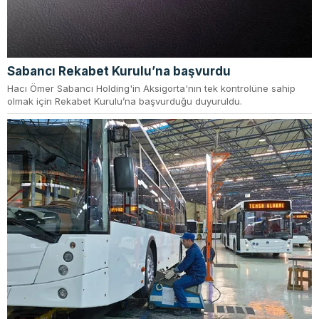
Sabancı Rekabet Kurulu’na başvurdu
Hacı Ömer Sabancı Holding'in Aksigorta'nın tek kontrolüne sahip
olmak için Rekabet Kurulu’na başvurduğu duyuruldu.