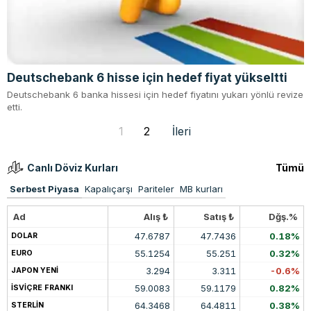
Deutschebank 6 hisse için hedef fiyat yükseltti
Deutschebank 6 banka hissesi için hedef fiyatını yukarı yönlü revize
etti.
1
2
İleri
Canlı Döviz Kurları
Tümü
Serbest Piyasa
Kapalıçarşı
Pariteler
MB kurları
Ad
Alış ₺
Satış ₺
Dğş.%
47.6787
47.7436
0.18%
DOLAR
55.1254
55.251
0.32%
EURO
3.294
3.311
-0.6%
JAPON YENİ
59.0083
59.1179
0.82%
İSVİÇRE FRANKI
64.3468
64.4811
0.38%
STERLİN