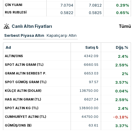
7.0704
7.0812
0.29%
ÇİN YUANI
0.5822
0.5825
0.65%
RUS RUBLESİ
Canlı Altın Fiyatları
Tümü
Serbest Piyasa Altın
Kapalıçarşı Altın
Ad
Satış ₺
Dğş.%
4342.09
2.4%
ALTIN/ONS
6660.55
2.59%
SPOT ALTIN GRAM (TL)
6653.03
2%
GRAM ALTIN SERBEST P.
97.57
3.57%
SPOT GÜMÜŞ GRAM (TL)
138750.00
0.04%
KÜLÇE ALTIN (DOLAR)
6627.24
2.59%
HAS ALTIN GRAM (TL)
138903.00
2.4%
SPOT ALTIN KG (TL)
44750.00
-0.18%
CUMHURİYET ALTINI (TL)
63.61
3.37%
GÜMÜŞ/ONS ($)