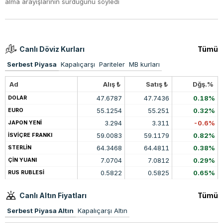
alma arayışlarının sürdüğünü söyledi
Canlı Döviz Kurları
Tümü
Serbest Piyasa
Kapalıçarşı
Pariteler
MB kurları
Ad
Alış ₺
Satış ₺
Dğş.%
47.6787
47.7436
0.18%
DOLAR
55.1254
55.251
0.32%
EURO
3.294
3.311
-0.6%
JAPON YENİ
59.0083
59.1179
0.82%
İSVİÇRE FRANKI
64.3468
64.4811
0.38%
STERLİN
7.0704
7.0812
0.29%
ÇİN YUANI
0.5822
0.5825
0.65%
RUS RUBLESİ
Canlı Altın Fiyatları
Tümü
Serbest Piyasa Altın
Kapalıçarşı Altın