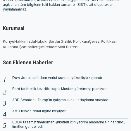
açıklanan tüm bilgilerin telif hakları tamamen BIST'e ait olup, tekrar
yayınlanamaz.
Kurumsal
Künye
Hakkımızda
Hukuki Şartlar
Gizlilik Politikası
Çerez Politikası
Kullanım Şartları
İletişim
Reklam
Mail Bülteni
Son Eklenen Haberler
Dow Jones istihdam verisi sonrası yükselişle kapandı
Ford tarihte ilk kez dört kapılı Mustang üretmeyi planlıyor
ABD Senatosu Trump’ın çalışma kurulu adaylarını onayladı
AMD trilyon dolar ligine koşuyor
BDDK tasarruf finansman şirketleri için yatırım alanlarını sınırlandırdı,
limitleri güncelledi