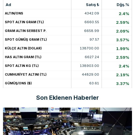
Ad
Satış ₺
Dğş.%
4342.09
2.4%
ALTIN/ONS
6660.55
2.59%
SPOT ALTIN GRAM (TL)
6658.99
2.09%
GRAM ALTIN SERBEST P.
97.57
3.57%
SPOT GÜMÜŞ GRAM (TL)
138700.00
1.99%
KÜLÇE ALTIN (DOLAR)
6627.24
2.59%
HAS ALTIN GRAM (TL)
138903.00
2.4%
SPOT ALTIN KG (TL)
44829.00
2.19%
CUMHURİYET ALTINI (TL)
63.61
3.37%
GÜMÜŞ/ONS ($)
Son Eklenen Haberler