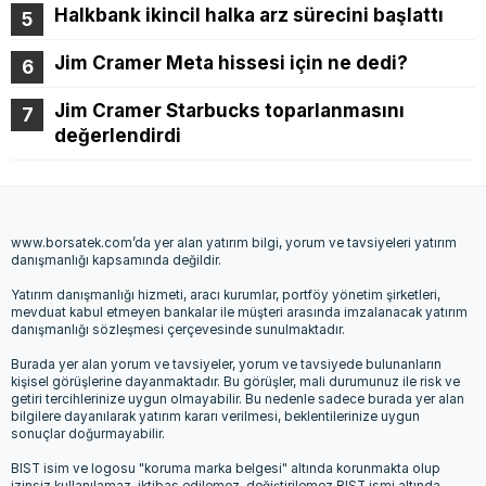
Halkbank ikincil halka arz sürecini başlattı
Jim Cramer Meta hissesi için ne dedi?
Jim Cramer Starbucks toparlanmasını
değerlendirdi
www.borsatek.com’da yer alan yatırım bilgi, yorum ve tavsiyeleri yatırım
danışmanlığı kapsamında değildir.
Yatırım danışmanlığı hizmeti, aracı kurumlar, portföy yönetim şirketleri,
mevduat kabul etmeyen bankalar ile müşteri arasında imzalanacak yatırım
danışmanlığı sözleşmesi çerçevesinde sunulmaktadır.
Burada yer alan yorum ve tavsiyeler, yorum ve tavsiyede bulunanların
kişisel görüşlerine dayanmaktadır. Bu görüşler, mali durumunuz ile risk ve
getiri tercihlerinize uygun olmayabilir. Bu nedenle sadece burada yer alan
bilgilere dayanılarak yatırım kararı verilmesi, beklentilerinize uygun
sonuçlar doğurmayabilir.
BIST isim ve logosu "koruma marka belgesi" altında korunmakta olup
izinsiz kullanılamaz, iktibas edilemez, değiştirilemez.BIST ismi altında