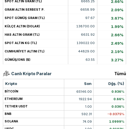
6665.25
2.66%
SPOT ALTIN GRAM (TL)
6658.99
2.09%
GRAM ALTIN SERBEST P.
97.67
3.67%
SPOT GÜMÜŞ GRAM (TL)
138700.00
1.99%
KÜLÇE ALTIN (DOLAR)
6631.92
2.66%
HAS ALTIN GRAM (TL)
139022.00
2.49%
SPOT ALTIN KG (TL)
44829.00
2.19%
CUMHURİYET ALTINI (TL)
63.55
3.27%
GÜMÜŞ/ONS ($)
Canlı Kripto Paralar
Tümü
Kripto
Son
Dğş. (%)
BITCOIN
65146.00
0.936%
ETHEREUM
1922.94
0.66%
TETHER USDT
1.00
0.036%
BNB
592.31
-0.0375%
SOLANA
74.09
1.0999%
USDC