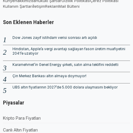
Künye
Hakkımızda
Hukuki Şartlar
Gizlilik Politikası
Çerez Politikası
Kullanım Şartları
İletişim
Reklam
Mail Bülteni
Son Eklenen Haberler
Dow Jones zayıf istihdam verisi sonrası artı açıldı
Hindistan, Apple’a vergi avantajı sağlayan fason üretim muafiyetini
2041’e uzatıyor
Karamehmet’in Genel Energy şirketi, satın alma teklifini reddetti
Çin Merkez Bankası altın almaya doymuyor!
UBS altın fiyatlarının 2027’de 5.000 dolara ulaşmasını bekliyor
Piyasalar
Kripto Para Fiyatları
Canlı Altın Fiyatları