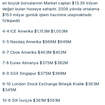
en büyük borsalarının Market capları $13.39 trilyon
değeri bulan hisseye sahiptir. 2008 yılında ortalama
$153 milyar günlük işlem hacmine ulaşmaktadır.
(Vikipedi)
4-4 ICE Amerika $1,153M $1,003M
5-5 Nasdaq Amerika $966M $949M
6-7 Cboe Amerika $403M $402M
7-8 Eurex Almanya $375M $382M
8-9 SGX Singapur $375M $368M
9-10 London Stock Exchange Birleşik Krallık $363M
$345M
10-6 SIX İsviçre $361M $561M