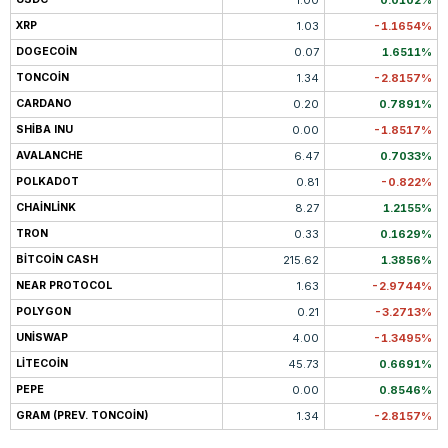
1.00
0.0102%
XRP
1.03
-1.1654%
DOGECOIN
0.07
1.6511%
TONCOIN
1.34
-2.8157%
CARDANO
0.20
0.7891%
SHIBA INU
0.00
-1.8517%
AVALANCHE
6.47
0.7033%
POLKADOT
0.81
-0.822%
CHAINLINK
8.27
1.2155%
TRON
0.33
0.1629%
BITCOIN CASH
215.62
1.3856%
NEAR PROTOCOL
1.63
-2.9744%
POLYGON
0.21
-3.2713%
UNISWAP
4.00
-1.3495%
LITECOIN
45.73
0.6691%
PEPE
0.00
0.8546%
GRAM (PREV. TONCOIN)
1.34
-2.8157%