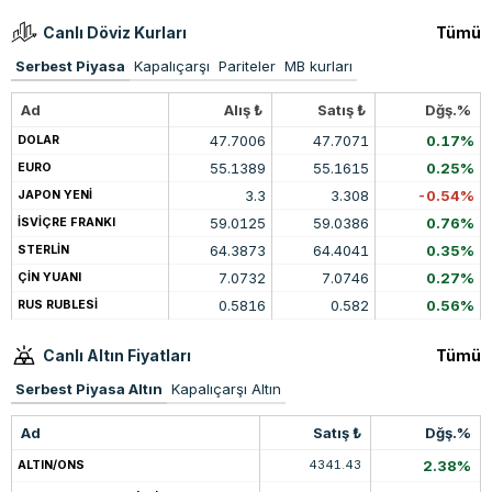
Canlı Döviz Kurları
Tümü
Serbest Piyasa
Kapalıçarşı
Pariteler
MB kurları
Ad
Alış ₺
Satış ₺
Dğş.%
47.7006
47.7071
0.17%
DOLAR
55.1389
55.1615
0.25%
EURO
3.3
3.308
-0.54%
JAPON YENİ
59.0125
59.0386
0.76%
İSVİÇRE FRANKI
64.3873
64.4041
0.35%
STERLİN
7.0732
7.0746
0.27%
ÇİN YUANI
0.5816
0.582
0.56%
RUS RUBLESİ
Canlı Altın Fiyatları
Tümü
Serbest Piyasa Altın
Kapalıçarşı Altın
Ad
Satış ₺
Dğş.%
4341.43
2.38%
ALTIN/ONS