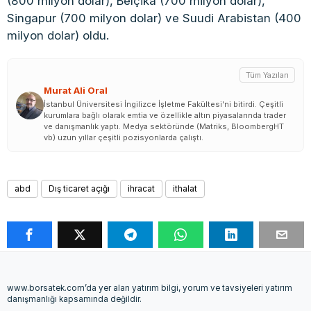
(800 milyon dolar), Belçika (700 milyon dolar),
Singapur (700 milyon dolar) ve Suudi Arabistan (400
milyon dolar) oldu.
Tüm Yazıları
Murat Ali Oral
İstanbul Üniversitesi İngilizce İşletme Fakültesi'ni bitirdi. Çeşitli
kurumlara bağlı olarak emtia ve özellikle altın piyasalarında trader
ve danışmanlık yaptı. Medya sektöründe (Matriks, BloombergHT
vb) uzun yıllar çeşitli pozisyonlarda çalıştı.
abd
Dış ticaret açığı
ihracat
ithalat
www.borsatek.com’da yer alan yatırım bilgi, yorum ve tavsiyeleri yatırım
danışmanlığı kapsamında değildir.