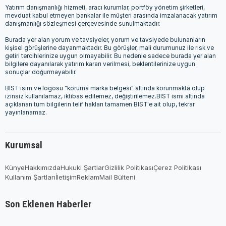
Yatırım danışmanlığı hizmeti, aracı kurumlar, portföy yönetim şirketleri,
mevduat kabul etmeyen bankalar ile müşteri arasında imzalanacak yatırım
danışmanlığı sözleşmesi çerçevesinde sunulmaktadır.
Burada yer alan yorum ve tavsiyeler, yorum ve tavsiyede bulunanların
kişisel görüşlerine dayanmaktadır. Bu görüşler, mali durumunuz ile risk ve
getiri tercihlerinize uygun olmayabilir. Bu nedenle sadece burada yer alan
bilgilere dayanılarak yatırım kararı verilmesi, beklentilerinize uygun
sonuçlar doğurmayabilir.
BIST isim ve logosu "koruma marka belgesi" altında korunmakta olup
izinsiz kullanılamaz, iktibas edilemez, değiştirilemez.BIST ismi altında
açıklanan tüm bilgilerin telif hakları tamamen BIST'e ait olup, tekrar
yayınlanamaz.
Kurumsal
Künye
Hakkımızda
Hukuki Şartlar
Gizlilik Politikası
Çerez Politikası
Kullanım Şartları
İletişim
Reklam
Mail Bülteni
Son Eklenen Haberler