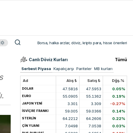
Borsa, halka arzlar, döviz, kripto para, hisse önerileri
Canlı Döviz Kurları
Tümü
Serbest Piyasa
Kapalıçarşı
Pariteler
MB kurları
s
Ad
Alış ₺
Satış ₺
Dğş.%
47.5816
47.5953
0.05%
DOLAR
ı.
55.0905
55.1362
0.19%
EURO
3.301
3.309
-0.27%
JAPON YENİ
59.005
59.0366
0.14%
İSVİÇRE FRANKI
64.2212
64.2606
0.22%
STERLİN
7.0498
7.0538
0.03%
ÇİN YUANI