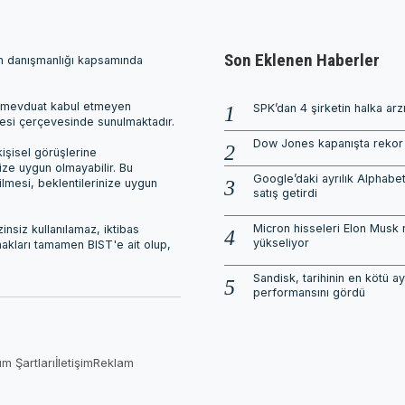
Son Eklenen Haberler
ım danışmanlığı kapsamında
ri, mevduat kabul etmeyen
SPK’dan 4 şirketin halka arz
mesi çerçevesinde sunulmaktadır.
Dow Jones kapanışta rekor 
işisel görüşlerine
nize uygun olmayabilir. Bu
Google’daki ayrılık Alphabet
ilmesi, beklentilerinize uygun
satış getirdi
Micron hisseleri Elon Musk 
nsiz kullanılamaz, iktibas
yükseliyor
 hakları tamamen BIST'e ait olup,
Sandisk, tarihinin en kötü ay
performansını gördü
ım Şartları
İletişim
Reklam