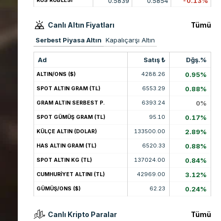
0.5839
0.5854
-0.13%
RUS RUBLESİ
Canlı Altın Fiyatları
Tümü
Serbest Piyasa Altın
Kapalıçarşı Altın
Ad
Satış ₺
Dğş.%
4288.26
0.95%
ALTIN/ONS ($)
6553.29
0.88%
SPOT ALTIN GRAM (TL)
6393.24
0%
GRAM ALTIN SERBEST P.
95.10
0.17%
SPOT GÜMÜŞ GRAM (TL)
133500.00
2.89%
KÜLÇE ALTIN (DOLAR)
6520.33
0.88%
HAS ALTIN GRAM (TL)
137024.00
0.84%
SPOT ALTIN KG (TL)
42969.00
3.12%
CUMHURİYET ALTINI (TL)
62.23
0.24%
GÜMÜŞ/ONS ($)
Canlı Kripto Paralar
Tümü