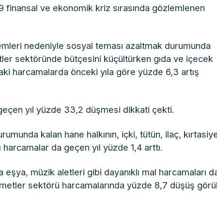
009 finansal ve ekonomik kriz sırasında gözlemlenen
lemleri nedeniyle sosyal teması azaltmak durumunda
etler sektöründe bütçesini küçültürken gıda ve içecek
daki harcamalarda önceki yıla göre yüzde 6,3 artış
geçen yıl yüzde 33,2 düşmesi dikkati çekti.
munda kalan hane halkının, içki, tütün, ilaç, kırtasiy
 harcamalar da geçen yıl yüzde 1,4 arttı.
 eşya, müzik aletleri gibi dayanıklı mal harcamaları d
metler sektörü harcamalarında yüzde 8,7 düşüş görü