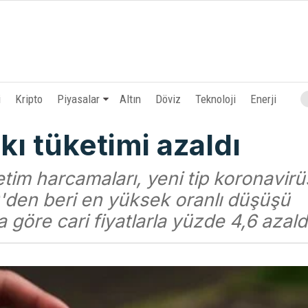
i
Kripto
Piyasalar
Altın
Döviz
Teknoloji
Enerji
ı tüketimi azaldı
etim harcamaları, yeni tip koronavirü
70'den beri en yüksek oranlı düşüşü
 göre cari fiyatlarla yüzde 4,6 azald