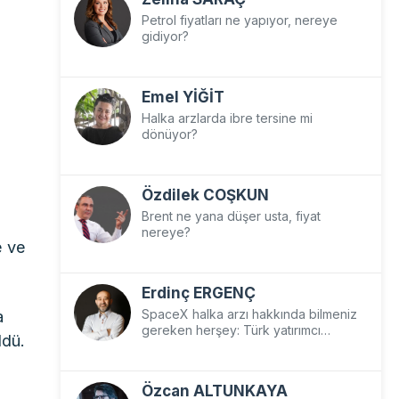
Petrol fiyatları ne yapıyor, nereye
gidiyor?
Emel YİĞİT
Halka arzlarda ibre tersine mi
dönüyor?
Özdilek COŞKUN
Brent ne yana düşer usta, fiyat
nereye?
e ve
Erdinç ERGENÇ
a
SpaceX halka arzı hakkında bilmeniz
gereken herşey: Türk yatırımcı
ldü.
SpaceX’e nasıl yatırım yapar?
Özcan ALTUNKAYA