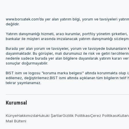
www.borsatek.com’da yer alan yatırım bilgi, yorum ve tavsiyeleri yatır
değildir.
Yatırım danışmanlığı hizmeti, aracı kurumlar, portföy yönetim şirketle
bankalar ile müşteri arasında imzalanacak yatırım danışmanlığı sözleş
Burada yer alan yorum ve tavsiyeler, yorum ve tavsiyede bulunanların k
dayanmaktadır. Bu görüşler, mali durumunuz ile risk ve getiri tercihleri
nedenle sadece burada yer alan bilgilere dayanılarak yatırım kararı ver
sonuçlar doğurmayabilir.
BIST isim ve logosu "koruma marka belgesi" altında korunmakta olup izi
edilemez, değiştirilemez.BIST ismi altında açıklanan tüm bilgilerin telif
tekrar yayınlanamaz.
Kurumsal
Künye
Hakkımızda
Hukuki Şartlar
Gizlilik Politikası
Çerez Politikası
Kullan
Mail Bülteni