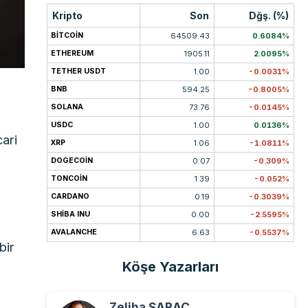
Kripto
Son
Dğş. (%)
BITCOIN
64509.43
0.6084%
ETHEREUM
1905.11
2.0095%
TETHER USDT
1.00
-0.0031%
BNB
594.25
-0.8005%
SOLANA
73.76
-0.0145%
USDC
1.00
0.0136%
cari
XRP
1.06
-1.0811%
DOGECOIN
0.07
-0.309%
TONCOIN
1.39
-0.052%
CARDANO
0.19
-0.3039%
SHIBA INU
0.00
-2.5595%
AVALANCHE
6.63
-0.5537%
bir
Köşe Yazarları
Zeliha SARAÇ