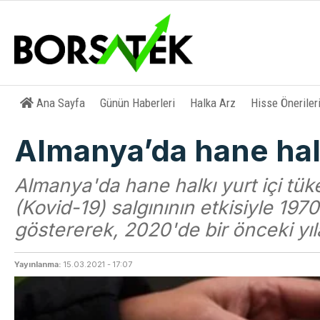
Ana Sayfa
Günün Haberleri
Halka Arz
Hisse Öneriler
Almanya’da hane halk
Almanya'da hane halkı yurt içi tük
(Kovid-19) salgınının etkisiyle 19
göstererek, 2020'de bir önceki yıla
Yayınlanma:
15.03.2021 - 17:07