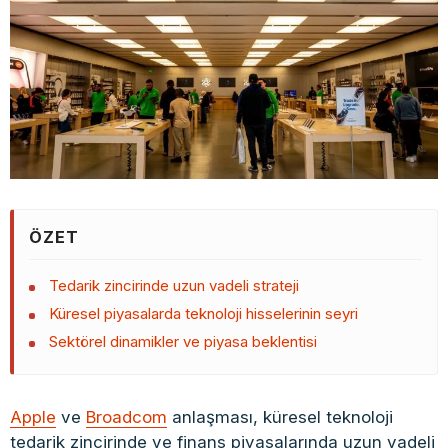
ÖZET
Tedarik zincirinde uzun vadeli strateji
Küresel piyasalarda teknoloji hisselerinin seyri
Sektörel dinamikler ve piyasa beklentisi
Apple
ve
Broadcom
anlaşması, küresel teknoloji
tedarik zincirinde ve finans piyasalarında uzun vadeli