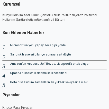
Kurumsal
Künye
Hakkımızda
Hukuki Şartlar
Gizlilik Politikası
Çerez Politikası
Kullanım Şartları
İletişim
Reklam
Mail Bülteni
Son Eklenen Haberler
Microsoft’un yeni yapay zeka çipi yolda
Sandisk hisseleri bilanço sonrası sert düştü
Amazon’un kurucusu Jeff Bezos, Liverpool’a ortak oluyor
SpaceX hisseleri kısıtlama kalkınca fırladı
BofA hissesi tüm zamanların en yüksek seviyesine ulaştı
Piyasalar
Kripto Para Fiyatları