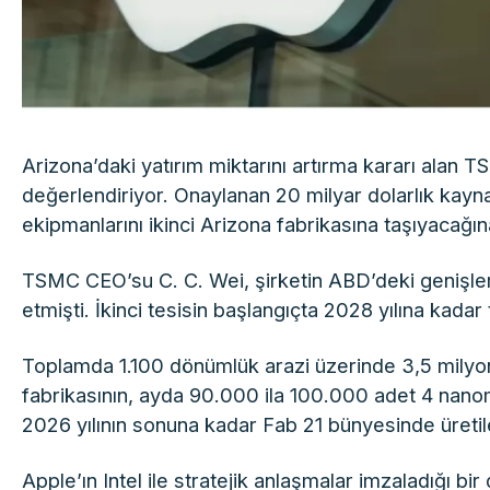
Arizona’daki yatırım miktarını artırma kararı alan 
değerlendiriyor. Onaylanan 20 milyar dolarlık kayna
ekipmanlarını ikinci Arizona fabrikasına taşıyacağı
TSMC CEO’su C. C. Wei, şirketin ABD’deki genişlem
etmişti. İkinci tesisin başlangıçta 2028 yılına kada
Toplamda 1.100 dönümlük arazi üzerinde 3,5 milyon
fabrikasının, ayda 90.000 ila 100.000 adet 4 nanom
2026 yılının sonuna kadar Fab 21 bünyesinde üretile
Apple’ın Intel ile stratejik anlaşmalar imzaladığı