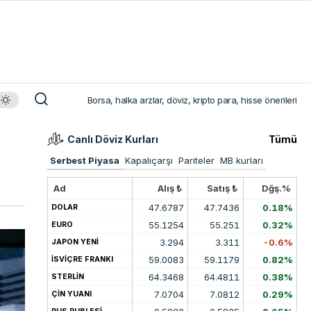
Borsa, halka arzlar, döviz, kripto para, hisse önerileri
Canlı Döviz Kurları
Tümü
Serbest Piyasa
Kapalıçarşı
Pariteler
MB kurları
Ad
Alış ₺
Satış ₺
Dğş.%
47.6787
47.7436
0.18%
DOLAR
55.1254
55.251
0.32%
EURO
3.294
3.311
-0.6%
JAPON YENİ
59.0083
59.1179
0.82%
İSVİÇRE FRANKI
64.3468
64.4811
0.38%
STERLİN
7.0704
7.0812
0.29%
ÇİN YUANI