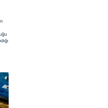
en
duğu
dığı