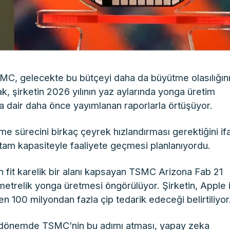
TSMC, gelecekte bu bütçeyi daha da büyütme olasılığın
k, şirketin 2026 yılının yaz aylarında yonga üretim
na dair daha önce yayımlanan raporlarla örtüşüyor.
e sürecini birkaç çeyrek hızlandırması gerektiğini if
r tam kapasiteyle faaliyete geçmesi planlanıyordu.
 fit karelik bir alanı kapsayan TSMC Arizona Fab 21
etrelik yonga üretmesi öngörülüyor. Şirketin, Apple i
n 100 milyondan fazla çip tedarik edeceği belirtiliyor
 bir dönemde TSMC’nin bu adımı atması, yapay zeka