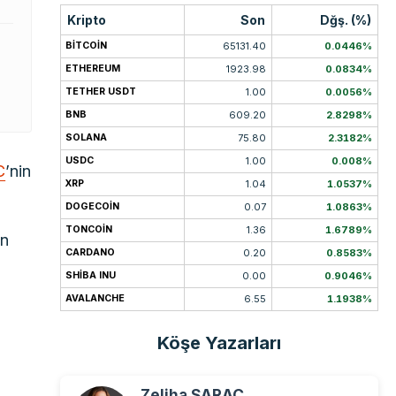
Kripto
Son
Dğş. (%)
BITCOIN
65131.40
0.0446%
ETHEREUM
1923.98
0.0834%
TETHER USDT
1.00
0.0056%
BNB
609.20
2.8298%
SOLANA
75.80
2.3182%
USDC
1.00
0.008%
C
’nin
XRP
1.04
1.0537%
DOGECOIN
0.07
1.0863%
TONCOIN
1.36
1.6789%
ın
CARDANO
0.20
0.8583%
SHIBA INU
0.00
0.9046%
AVALANCHE
6.55
1.1938%
Köşe Yazarları
Zeliha SARAÇ