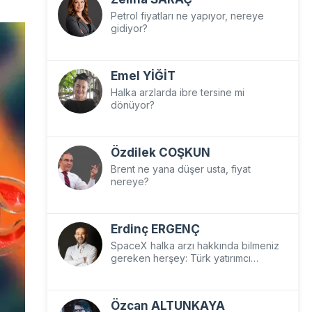
Petrol fiyatları ne yapıyor, nereye
gidiyor?
Emel YİĞİT
Halka arzlarda ibre tersine mi
dönüyor?
Özdilek COŞKUN
Brent ne yana düşer usta, fiyat
nereye?
Erdinç ERGENÇ
SpaceX halka arzı hakkında bilmeniz
gereken herşey: Türk yatırımcı
SpaceX’e nasıl yatırım yapar?
Özcan ALTUNKAYA