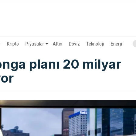
i
Kripto
Piyasalar
Altın
Döviz
Teknoloji
Enerji
nga planı 20 milyar
yor