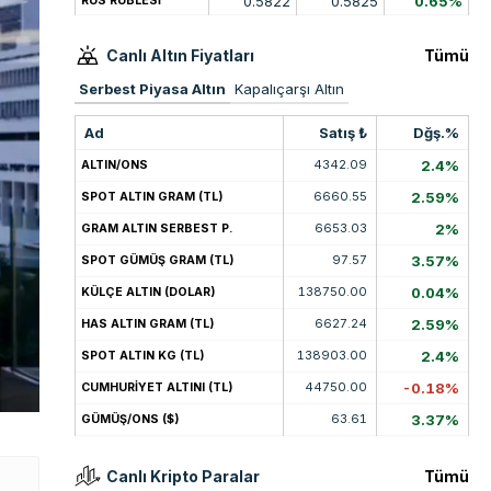
0.5822
0.5825
0.65%
RUS RUBLESİ
Canlı Altın Fiyatları
Tümü
Serbest Piyasa Altın
Kapalıçarşı Altın
Ad
Satış ₺
Dğş.%
4342.09
2.4%
ALTIN/ONS
6660.55
2.59%
SPOT ALTIN GRAM (TL)
6653.03
2%
GRAM ALTIN SERBEST P.
97.57
3.57%
SPOT GÜMÜŞ GRAM (TL)
138750.00
0.04%
KÜLÇE ALTIN (DOLAR)
6627.24
2.59%
HAS ALTIN GRAM (TL)
138903.00
2.4%
SPOT ALTIN KG (TL)
44750.00
-0.18%
CUMHURİYET ALTINI (TL)
63.61
3.37%
GÜMÜŞ/ONS ($)
Canlı Kripto Paralar
Tümü