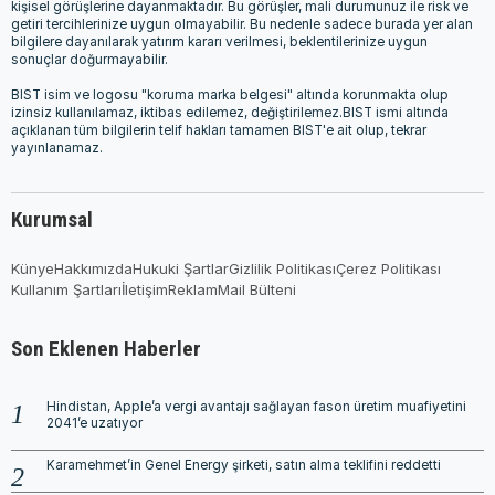
kişisel görüşlerine dayanmaktadır. Bu görüşler, mali durumunuz ile risk ve
getiri tercihlerinize uygun olmayabilir. Bu nedenle sadece burada yer alan
bilgilere dayanılarak yatırım kararı verilmesi, beklentilerinize uygun
sonuçlar doğurmayabilir.
BIST isim ve logosu "koruma marka belgesi" altında korunmakta olup
izinsiz kullanılamaz, iktibas edilemez, değiştirilemez.BIST ismi altında
açıklanan tüm bilgilerin telif hakları tamamen BIST'e ait olup, tekrar
yayınlanamaz.
Kurumsal
Künye
Hakkımızda
Hukuki Şartlar
Gizlilik Politikası
Çerez Politikası
Kullanım Şartları
İletişim
Reklam
Mail Bülteni
Son Eklenen Haberler
Hindistan, Apple’a vergi avantajı sağlayan fason üretim muafiyetini
2041’e uzatıyor
Karamehmet’in Genel Energy şirketi, satın alma teklifini reddetti