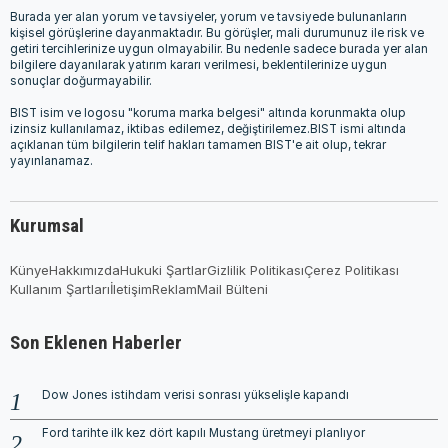
Burada yer alan yorum ve tavsiyeler, yorum ve tavsiyede bulunanların
kişisel görüşlerine dayanmaktadır. Bu görüşler, mali durumunuz ile risk ve
getiri tercihlerinize uygun olmayabilir. Bu nedenle sadece burada yer alan
bilgilere dayanılarak yatırım kararı verilmesi, beklentilerinize uygun
sonuçlar doğurmayabilir.
BIST isim ve logosu "koruma marka belgesi" altında korunmakta olup
izinsiz kullanılamaz, iktibas edilemez, değiştirilemez.BIST ismi altında
açıklanan tüm bilgilerin telif hakları tamamen BIST'e ait olup, tekrar
yayınlanamaz.
Kurumsal
Künye
Hakkımızda
Hukuki Şartlar
Gizlilik Politikası
Çerez Politikası
Kullanım Şartları
İletişim
Reklam
Mail Bülteni
Son Eklenen Haberler
Dow Jones istihdam verisi sonrası yükselişle kapandı
Ford tarihte ilk kez dört kapılı Mustang üretmeyi planlıyor