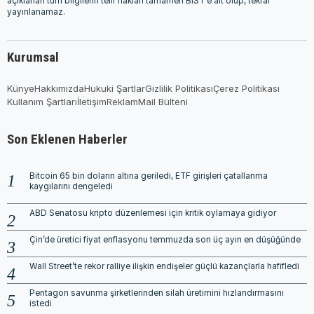
açıklanan tüm bilgilerin telif hakları tamamen BIST'e ait olup, tekrar
yayınlanamaz.
Kurumsal
Künye
Hakkımızda
Hukuki Şartlar
Gizlilik Politikası
Çerez Politikası
Kullanım Şartları
İletişim
Reklam
Mail Bülteni
Son Eklenen Haberler
Bitcoin 65 bin doların altına geriledi, ETF girişleri çatallanma
kaygılarını dengeledi
ABD Senatosu kripto düzenlemesi için kritik oylamaya gidiyor
Çin’de üretici fiyat enflasyonu temmuzda son üç ayın en düşüğünde
Wall Street’te rekor ralliye ilişkin endişeler güçlü kazançlarla hafifledi
Pentagon savunma şirketlerinden silah üretimini hızlandırmasını
istedi