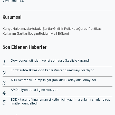
yayınlanamaz.
Kurumsal
Künye
Hakkımızda
Hukuki Şartlar
Gizlilik Politikası
Çerez Politikası
Kullanım Şartları
İletişim
Reklam
Mail Bülteni
Son Eklenen Haberler
Dow Jones istihdam verisi sonrası yükselişle kapandı
Ford tarihte ilk kez dört kapılı Mustang üretmeyi planlıyor
ABD Senatosu Trump’ın çalışma kurulu adaylarını onayladı
AMD trilyon dolar ligine koşuyor
BDDK tasarruf finansman şirketleri için yatırım alanlarını sınırlandırdı,
limitleri güncelledi