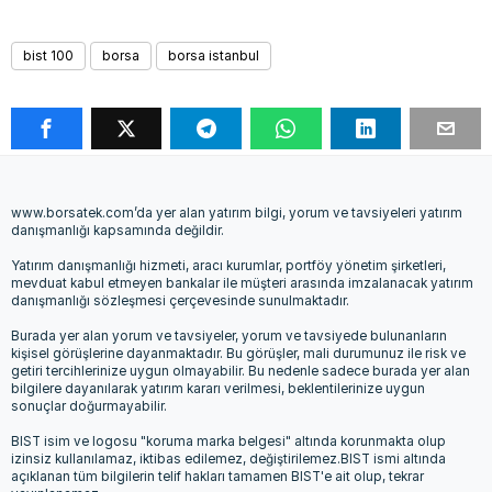
bist 100
borsa
borsa istanbul
www.borsatek.com’da yer alan yatırım bilgi, yorum ve tavsiyeleri yatırım
danışmanlığı kapsamında değildir.
Yatırım danışmanlığı hizmeti, aracı kurumlar, portföy yönetim şirketleri,
mevduat kabul etmeyen bankalar ile müşteri arasında imzalanacak yatırım
danışmanlığı sözleşmesi çerçevesinde sunulmaktadır.
Burada yer alan yorum ve tavsiyeler, yorum ve tavsiyede bulunanların
kişisel görüşlerine dayanmaktadır. Bu görüşler, mali durumunuz ile risk ve
getiri tercihlerinize uygun olmayabilir. Bu nedenle sadece burada yer alan
bilgilere dayanılarak yatırım kararı verilmesi, beklentilerinize uygun
sonuçlar doğurmayabilir.
BIST isim ve logosu "koruma marka belgesi" altında korunmakta olup
izinsiz kullanılamaz, iktibas edilemez, değiştirilemez.BIST ismi altında
açıklanan tüm bilgilerin telif hakları tamamen BIST'e ait olup, tekrar