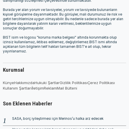
danışmanlığı sözleşmesi çerçevesinde sunulmaktadır.
Burada yer alan yorum ve tavsiyeler, yorum ve tavsiyede bulunanların
kişisel görüşlerine dayanmaktadır. Bu görüşler, mali durumunuz ile risk ve
getiri tercihlerinize uygun olmayabilir. Bu nedenle sadece burada yer alan
bilgilere dayanılarak yatırım kararı verilmesi, beklentilerinize uygun
sonuçlar doğurmayabilir.
BIST isim ve logosu "koruma marka belgesi" altında korunmakta olup
izinsiz kullanılamaz, iktibas edilemez, değiştirilemez.BIST ismi altında
açıklanan tüm bilgilerin telif hakları tamamen BIST'e ait olup, tekrar
yayınlanamaz.
Kurumsal
Künye
Hakkımızda
Hukuki Şartlar
Gizlilik Politikası
Çerez Politikası
Kullanım Şartları
İletişim
Reklam
Mail Bülteni
Son Eklenen Haberler
SASA, borç iyileştirmesi için Merinos’u halka arz edecek