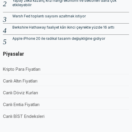
Yapay zeka kazanç krizi hangi ekonomi ve sektörleri daha çok
etkileyebilir
Warsh Fed toplantı sayısını azaltmak istiyor
Berkshire Hathaway faaliyet kârı ikinci çeyrekte yüzde 16 arttı
Apple iPhone 20 ile radikal tasarım değişikliğine gidiyor
Piyasalar
Kripto Para Fiyatları
Canlı Altın Fiyatları
Canlı Döviz Kurları
Canlı Emtia Fiyatları
Canlı BİST Endeksleri