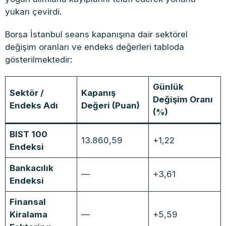
yukarı çevirdi.
Borsa İstanbul seans kapanışına dair sektörel
değişim oranları ve endeks değerleri tabloda
gösterilmektedir:
Günlük
Sektör /
Kapanış
Değişim Oranı
Endeks Adı
Değeri (Puan)
(%)
BIST 100
13.860,59
+1,22
Endeksi
Bankacılık
—
+3,61
Endeksi
Finansal
Kiralama
—
+5,59