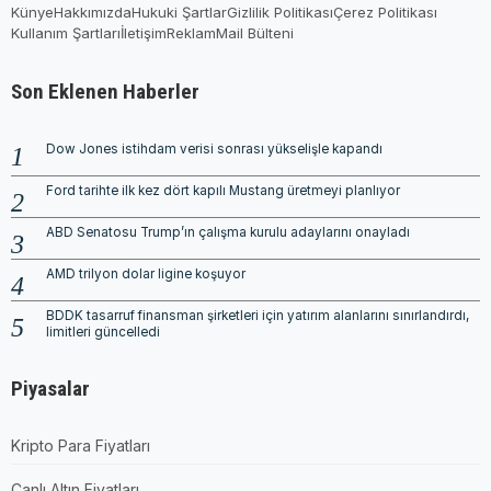
Künye
Hakkımızda
Hukuki Şartlar
Gizlilik Politikası
Çerez Politikası
Kullanım Şartları
İletişim
Reklam
Mail Bülteni
Son Eklenen Haberler
Dow Jones istihdam verisi sonrası yükselişle kapandı
Ford tarihte ilk kez dört kapılı Mustang üretmeyi planlıyor
ABD Senatosu Trump’ın çalışma kurulu adaylarını onayladı
AMD trilyon dolar ligine koşuyor
BDDK tasarruf finansman şirketleri için yatırım alanlarını sınırlandırdı,
limitleri güncelledi
Piyasalar
Kripto Para Fiyatları
Canlı Altın Fiyatları