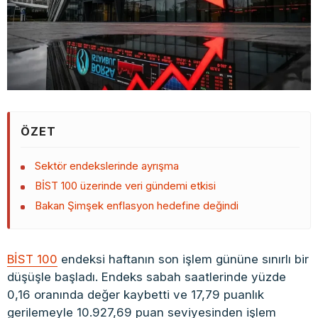
ÖZET
Sektör endekslerinde ayrışma
BİST 100 üzerinde veri gündemi etkisi
Bakan Şimşek enflasyon hedefine değindi
BİST 100
endeksi haftanın son işlem gününe sınırlı bir
düşüşle başladı. Endeks sabah saatlerinde yüzde
0,16 oranında değer kaybetti ve 17,79 puanlık
gerilemeyle 10.927,69 puan seviyesinden işlem