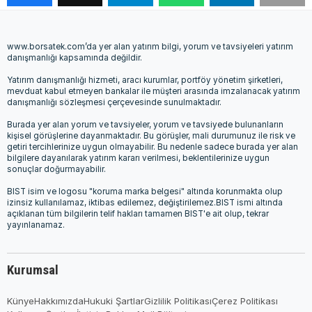
www.borsatek.com’da yer alan yatırım bilgi, yorum ve tavsiyeleri yatırım
danışmanlığı kapsamında değildir.
Yatırım danışmanlığı hizmeti, aracı kurumlar, portföy yönetim şirketleri,
mevduat kabul etmeyen bankalar ile müşteri arasında imzalanacak yatırım
danışmanlığı sözleşmesi çerçevesinde sunulmaktadır.
Burada yer alan yorum ve tavsiyeler, yorum ve tavsiyede bulunanların
kişisel görüşlerine dayanmaktadır. Bu görüşler, mali durumunuz ile risk ve
getiri tercihlerinize uygun olmayabilir. Bu nedenle sadece burada yer alan
bilgilere dayanılarak yatırım kararı verilmesi, beklentilerinize uygun
sonuçlar doğurmayabilir.
BIST isim ve logosu "koruma marka belgesi" altında korunmakta olup
izinsiz kullanılamaz, iktibas edilemez, değiştirilemez.BIST ismi altında
açıklanan tüm bilgilerin telif hakları tamamen BIST'e ait olup, tekrar
yayınlanamaz.
Kurumsal
Künye
Hakkımızda
Hukuki Şartlar
Gizlilik Politikası
Çerez Politikası