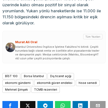
üzerinde kalıcı olması pozitif bir sinyal olarak
yorumlandı. Yukarı yönlü hareketlerde ise 11.000 ile
11.150 bölgesindeki direncin aşılması kritik bir eşik
olarak görülüyor.
Tüm Yazıları
Murat Ali Oral
İstanbul Üniversitesi İngilizce İşletme Fakültesi'ni bitirdi. Çeşitli
kurumlara bağlı olarak emtia ve özellikle altın piyasalarında trader
ve danışmanlık yaptı. Medya sektöründe (Matriks, BloombergHT
vb) uzun yıllar çeşitli pozisyonlarda çalıştı.
BİST 100
Borsa İstanbul
Dış ticaret açığı
ekonomi gündemi
ekonomik güven endeksi
hisse senedi
Mehmet Şimşek
TCMB rezervleri