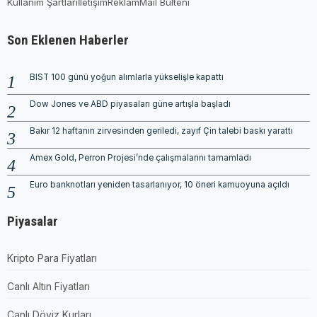
Kullanım Şartları
İletişim
Reklam
Mail Bülteni
Son Eklenen Haberler
BIST 100 günü yoğun alımlarla yükselişle kapattı
Dow Jones ve ABD piyasaları güne artışla başladı
Bakır 12 haftanın zirvesinden geriledi, zayıf Çin talebi baskı yarattı
Amex Gold, Perron Projesi’nde çalışmalarını tamamladı
Euro banknotları yeniden tasarlanıyor, 10 öneri kamuoyuna açıldı
Piyasalar
Kripto Para Fiyatları
Canlı Altın Fiyatları
Canlı Döviz Kurları