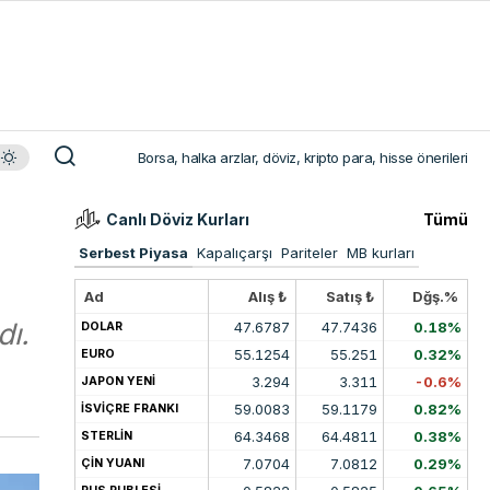
Borsa, halka arzlar, döviz, kripto para, hisse önerileri
Canlı Döviz Kurları
Tümü
Serbest Piyasa
Kapalıçarşı
Pariteler
MB kurları
Ad
Alış ₺
Satış ₺
Dğş.%
dı.
47.6787
47.7436
0.18%
DOLAR
55.1254
55.251
0.32%
EURO
3.294
3.311
-0.6%
JAPON YENİ
59.0083
59.1179
0.82%
İSVİÇRE FRANKI
64.3468
64.4811
0.38%
STERLİN
7.0704
7.0812
0.29%
ÇİN YUANI