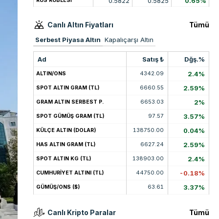
0.5822
0.5825
0.65%
RUS RUBLESİ
Canlı Altın Fiyatları
Tümü
Serbest Piyasa Altın
Kapalıçarşı Altın
Ad
Satış ₺
Dğş.%
4342.09
2.4%
ALTIN/ONS
6660.55
2.59%
SPOT ALTIN GRAM (TL)
6653.03
2%
GRAM ALTIN SERBEST P.
97.57
3.57%
SPOT GÜMÜŞ GRAM (TL)
138750.00
0.04%
KÜLÇE ALTIN (DOLAR)
6627.24
2.59%
HAS ALTIN GRAM (TL)
138903.00
2.4%
SPOT ALTIN KG (TL)
44750.00
-0.18%
CUMHURİYET ALTINI (TL)
63.61
3.37%
GÜMÜŞ/ONS ($)
Canlı Kripto Paralar
Tümü