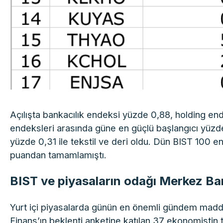
Açılışta bankacılık endeksi yüzde 0,88, holding en
endeksleri arasında güne en güçlü başlangıcı yüzde
yüzde 0,31 ile tekstil ve deri oldu. Dün BIST 100 e
puandan tamamlamıştı.
BIST ve piyasaların odağı Merkez Ba
Yurt içi piyasalarda günün en önemli gündem mad
Finans’ın beklenti anketine katılan 37 ekonomistin 