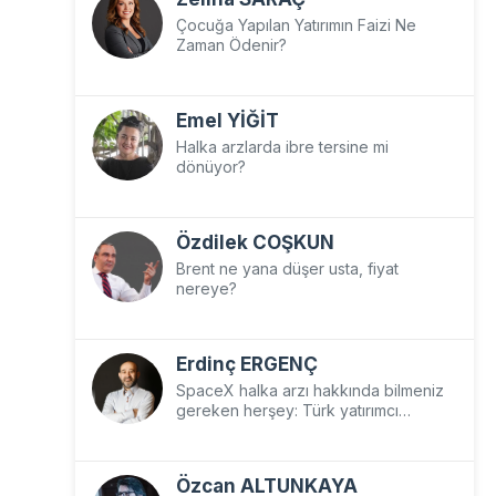
Çocuğa Yapılan Yatırımın Faizi Ne
Zaman Ödenir?
Emel YİĞİT
Halka arzlarda ibre tersine mi
dönüyor?
Özdilek COŞKUN
Brent ne yana düşer usta, fiyat
nereye?
Erdinç ERGENÇ
SpaceX halka arzı hakkında bilmeniz
gereken herşey: Türk yatırımcı
SpaceX’e nasıl yatırım yapar?
Özcan ALTUNKAYA