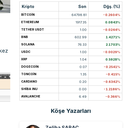
Kripto
Son
Dğş. (%)
BITCOIN
64798.81
-0.2604%
ETHEREUM
1917.35
0.0843%
TETHER USDT
1.00
-0.0244%
BNB
602.99
1.4271%
SOLANA
76.33
2.1703%
rkez
USDC
1.00
-0.0029%
XRP
1.04
0.5928%
DOGECOIN
0.07
-0.2541%
TONCOIN
1.35
-0.415%
CARDANO
0.20
-0.6342%
SHIBA INU
0.00
-1.2186%
AVALANCHE
6.49
-0.366%
Köşe Yazarları
Zeliha SARAÇ