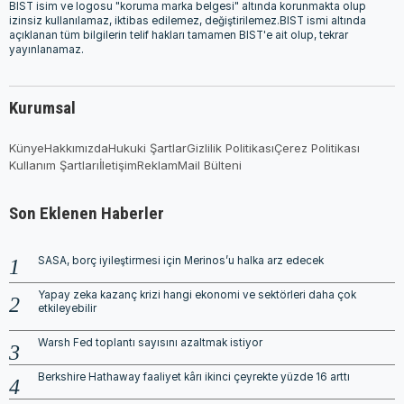
BIST isim ve logosu "koruma marka belgesi" altında korunmakta olup
izinsiz kullanılamaz, iktibas edilemez, değiştirilemez.BIST ismi altında
açıklanan tüm bilgilerin telif hakları tamamen BIST'e ait olup, tekrar
yayınlanamaz.
Kurumsal
Künye
Hakkımızda
Hukuki Şartlar
Gizlilik Politikası
Çerez Politikası
Kullanım Şartları
İletişim
Reklam
Mail Bülteni
Son Eklenen Haberler
SASA, borç iyileştirmesi için Merinos’u halka arz edecek
Yapay zeka kazanç krizi hangi ekonomi ve sektörleri daha çok
etkileyebilir
Warsh Fed toplantı sayısını azaltmak istiyor
Berkshire Hathaway faaliyet kârı ikinci çeyrekte yüzde 16 arttı