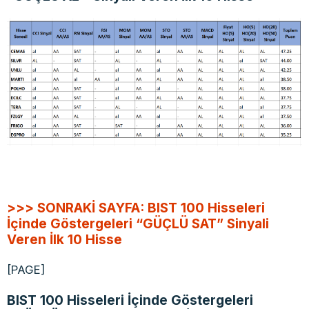
>>> SONRAKİ SAYFA:
BIST 100 Hisseleri
İçinde Göstergeleri “GÜÇLÜ SAT” Sinyali
Veren İlk 10 Hisse
[PAGE]
BIST 100 Hisseleri İçinde Göstergeleri