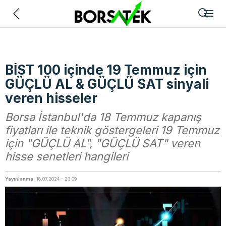
Geri
BİST 100 içinde 19 Temmuz için
GÜÇLÜ AL & GÜÇLÜ SAT sinyali
veren hisseler
Borsa İstanbul'da 18 Temmuz kapanış
fiyatları ile teknik göstergeleri 19 Temmuz
için "GÜÇLÜ AL", "GÜÇLÜ SAT" veren
hisse senetleri hangileri
Yayınlanma:
18.07.2024 - 23:09