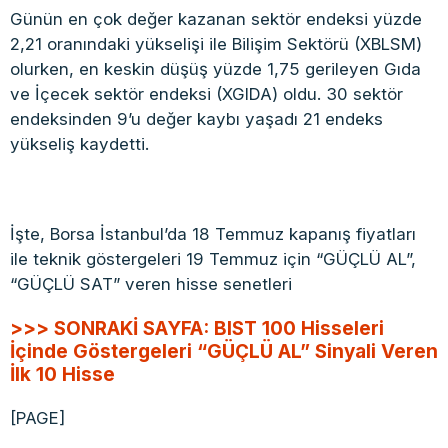
Günün en çok değer kazanan sektör endeksi yüzde
2,21 oranındaki yükselişi ile Bilişim Sektörü (XBLSM)
olurken, en keskin düşüş yüzde 1,75 gerileyen Gıda
ve İçecek sektör endeksi (XGIDA) oldu. 30 sektör
endeksinden 9’u değer kaybı yaşadı 21 endeks
yükseliş kaydetti.
İşte, Borsa İstanbul’da 18 Temmuz kapanış fiyatları
ile teknik göstergeleri 19 Temmuz için “GÜÇLÜ AL”,
“GÜÇLÜ SAT” veren hisse senetleri
>>> SONRAKİ SAYFA:
BIST 100 Hisseleri
İçinde Göstergeleri “GÜÇLÜ AL” Sinyali Veren
İlk 10 Hisse
[PAGE]