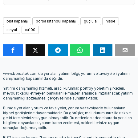
bist kapanış
borsa istanbul kapanış
güçlü al
hisse
sinyal
xu100
www.borsatek.com’da yer alan yatırım bilgi, yorum ve tavsiyeleri yatırım
danışmanlığı kapsamında değildir.
Yatırım danışmanlığı hizmeti, aracı kurumlar, portföy yönetim şirketleri,
mevduat kabul etmeyen bankalar ile müşteri arasında imzalanacak yatırım
danışmanlığı sözleşmesi çerçevesinde sunulmaktadır.
Burada yer alan yorum ve tavsiyeler, yorum ve tavsiyede bulunanların
kişisel görüşlerine dayanmaktadır. Bu görüşler, mali durumunuz ile risk ve
getiri tercihlerinize uygun olmayabilir. Bu nedenle sadece burada yer alan
bilgilere dayanılarak yatırım kararı verilmesi, beklentilerinize uygun
sonuçlar doğurmayabilir.
BIST isim ve logosu "koruma marka belgesi" altında korunmakta olup