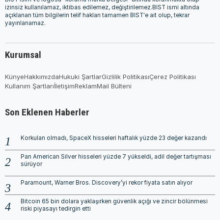
izinsiz kullanılamaz, iktibas edilemez, değiştirilemez.BIST ismi altında
açıklanan tüm bilgilerin telif hakları tamamen BIST'e ait olup, tekrar
yayınlanamaz.
Kurumsal
Künye
Hakkımızda
Hukuki Şartlar
Gizlilik Politikası
Çerez Politikası
Kullanım Şartları
İletişim
Reklam
Mail Bülteni
Son Eklenen Haberler
Korkulan olmadı, SpaceX hisseleri haftalık yüzde 23 değer kazandı
Pan American Silver hisseleri yüzde 7 yükseldi, adil değer tartışması
sürüyor
Paramount, Warner Bros. Discovery’yi rekor fiyata satın alıyor
Bitcoin 65 bin dolara yaklaşırken güvenlik açığı ve zincir bölünmesi
riski piyasayı tedirgin etti