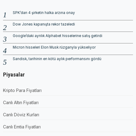
SPK’dan 4 şirketin halka arzına onay
Dow Jones kapanışta rekor tazeledi
Google’daki ayrılık Alphabet hisselerine satış getirdi
Micron hisseleri Elon Musk rüzgarıyla yükseliyor
Sandisk, tarihinin en kötü aylık performansını gördü
Piyasalar
Kripto Para Fiyatları
Canlı Altın Fiyatları
Canlı Döviz Kurları
Canlı Emtia Fiyatları