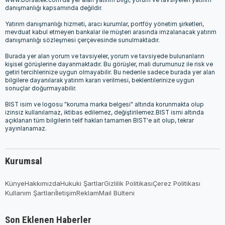
www.borsatek.com’da yer alan yatırım bilgi, yorum ve tavsiyeleri yatırım
danışmanlığı kapsamında değildir.
Yatırım danışmanlığı hizmeti, aracı kurumlar, portföy yönetim şirketleri,
mevduat kabul etmeyen bankalar ile müşteri arasında imzalanacak yatırım
danışmanlığı sözleşmesi çerçevesinde sunulmaktadır.
Burada yer alan yorum ve tavsiyeler, yorum ve tavsiyede bulunanların
kişisel görüşlerine dayanmaktadır. Bu görüşler, mali durumunuz ile risk ve
getiri tercihlerinize uygun olmayabilir. Bu nedenle sadece burada yer alan
bilgilere dayanılarak yatırım kararı verilmesi, beklentilerinize uygun
sonuçlar doğurmayabilir.
BIST isim ve logosu "koruma marka belgesi" altında korunmakta olup
izinsiz kullanılamaz, iktibas edilemez, değiştirilemez.BIST ismi altında
açıklanan tüm bilgilerin telif hakları tamamen BIST'e ait olup, tekrar
yayınlanamaz.
Kurumsal
Künye
Hakkımızda
Hukuki Şartlar
Gizlilik Politikası
Çerez Politikası
Kullanım Şartları
İletişim
Reklam
Mail Bülteni
Son Eklenen Haberler