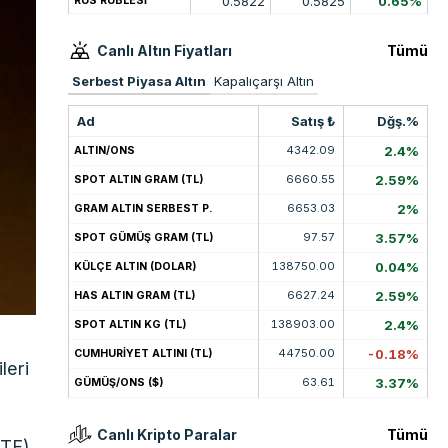
0.5822
0.5825
0.65%
RUS RUBLESİ
Canlı Altın Fiyatları
Tümü
Serbest Piyasa Altın
Kapalıçarşı Altın
Ad
Satış ₺
Dğş.%
4342.09
2.4%
ALTIN/ONS
6660.55
2.59%
SPOT ALTIN GRAM (TL)
6653.03
2%
GRAM ALTIN SERBEST P.
97.57
3.57%
SPOT GÜMÜŞ GRAM (TL)
138750.00
0.04%
KÜLÇE ALTIN (DOLAR)
6627.24
2.59%
HAS ALTIN GRAM (TL)
138903.00
2.4%
SPOT ALTIN KG (TL)
44750.00
-0.18%
CUMHURİYET ALTINI (TL)
leri
63.61
3.37%
GÜMÜŞ/ONS ($)
Canlı Kripto Paralar
Tümü
ETF)