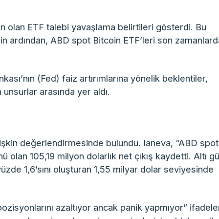
en olan ETF talebi yavaşlama belirtileri gösterdi. Bu
in ardından, ABD spot Bitcoin ETF’leri son zamanlard
ası’nın (Fed) faiz artırımlarına yönelik beklentiler,
n unsurlar arasında yer aldı.
lişkin değerlendirmesinde bulundu. Ianeva, “ABD spot
nü olan 105,19 milyon dolarlık net çıkış kaydetti. Altı g
 yüzde 1,6’sını oluşturan 1,55 milyar dolar seviyesinde
pozisyonlarını azaltıyor ancak panik yapmıyor” ifadeler