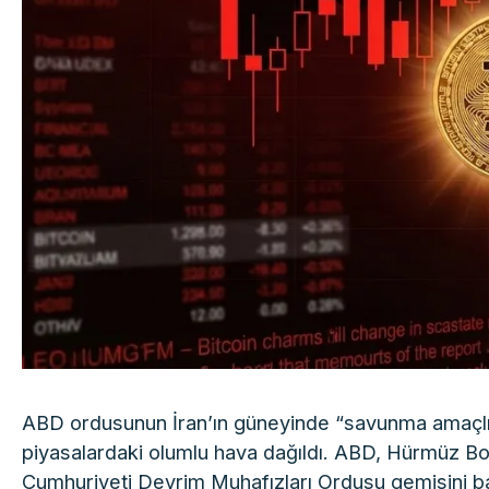
ABD ordusunun İran’ın güneyinde “savunma amaçlı” o
piyasalardaki olumlu hava dağıldı. ABD, Hürmüz Bo
Cumhuriyeti Devrim Muhafızları Ordusu gemisini batı