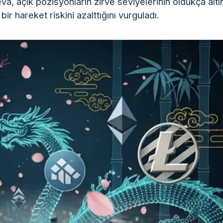
eva, açık pozisyonların zirve seviyelerinin oldukça alt
ir hareket riskini azalttığını vurguladı.