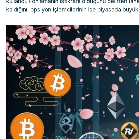
kullandı. Fonlamanın istikrarlı olduğunu belirten Ian
kaldığını, opsiyon işlemcilerinin ise piyasada büyük b