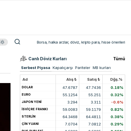
Borsa, halka arzlar, döviz, kripto para, hisse önerileri
Canlı Döviz Kurları
Tümü
Serbest Piyasa
Kapalıçarşı
Pariteler
MB kurları
Ad
Alış ₺
Satış ₺
Dğş.%
47.6787
47.7436
0.18%
DOLAR
55.1254
55.251
0.32%
EURO
3.294
3.311
-0.6%
JAPON YENİ
59.0083
59.1179
0.82%
İSVİÇRE FRANKI
64.3468
64.4811
0.38%
STERLİN
7.0704
7.0812
0.29%
ÇİN YUANI