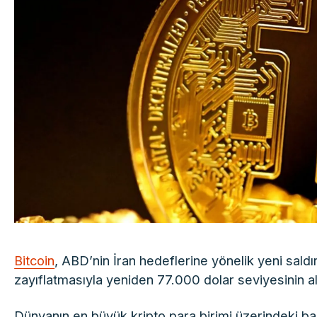
Bitcoin
, ABD’nin İran hedeflerine yönelik yeni saldır
zayıflatmasıyla yeniden 77.000 dolar seviyesinin alt
Dünyanın en büyük kripto para birimi üzerindeki bas