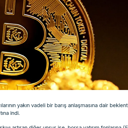
ılarının yakın vadeli bir barış anlaşmasına dair beklenti
ına indi.
kıyı artıran diğer unsur ise, borsa yatırım fonlarına (