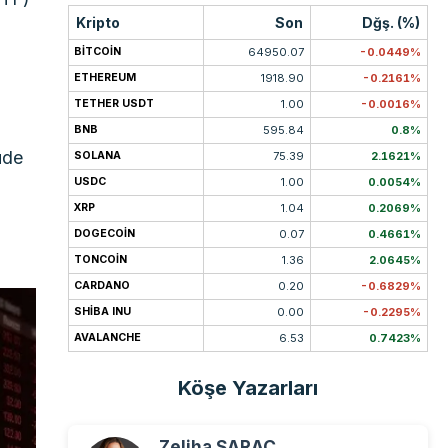
Kripto
Son
Dğş. (%)
BITCOIN
64950.07
-0.0449%
ETHEREUM
1918.90
-0.2161%
TETHER USDT
1.00
-0.0016%
BNB
595.84
0.8%
üde
SOLANA
75.39
2.1621%
USDC
1.00
0.0054%
XRP
1.04
0.2069%
DOGECOIN
0.07
0.4661%
TONCOIN
1.36
2.0645%
CARDANO
0.20
-0.6829%
SHIBA INU
0.00
-0.2295%
AVALANCHE
6.53
0.7423%
Köşe Yazarları
Zeliha SARAÇ