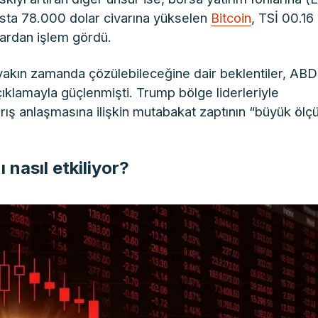
ansta 78.000 dolar civarına yükselen
Bitcoin
, TSİ 00.16
lardan işlem gördü.
 yakın zamanda çözülebileceğine dair beklentiler, ABD
klamayla güçlenmişti. Trump bölge liderleriyle
arış anlaşmasına ilişkin mutabakat zaptının “büyük ölç
ı nasıl etkiliyor?