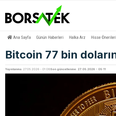
Ana Sayfa
Günün Haberleri
Halka Arz
Hisse Öneriler
Bitcoin 77 bin doların
Yayınlanma:
27.05.2026 - 01:08
Son güncellenme: 27.05.2026 - 05:11