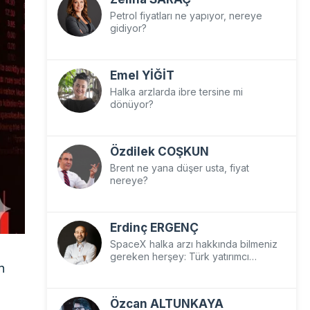
Petrol fiyatları ne yapıyor, nereye
gidiyor?
Emel YİĞİT
Halka arzlarda ibre tersine mi
dönüyor?
Özdilek COŞKUN
Brent ne yana düşer usta, fiyat
nereye?
Erdinç ERGENÇ
SpaceX halka arzı hakkında bilmeniz
gereken herşey: Türk yatırımcı
n
SpaceX’e nasıl yatırım yapar?
Özcan ALTUNKAYA