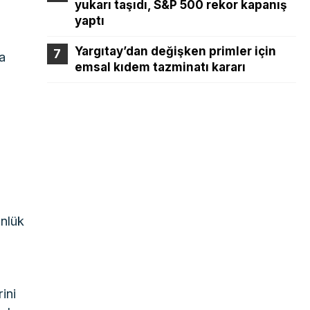
yukarı taşıdı, S&P 500 rekor kapanış
yaptı
Yargıtay’dan değişken primler için
a
emsal kıdem tazminatı kararı
ünlük
ini