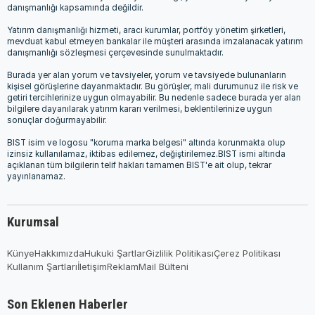
danışmanlığı kapsamında değildir.
Yatırım danışmanlığı hizmeti, aracı kurumlar, portföy yönetim şirketleri,
mevduat kabul etmeyen bankalar ile müşteri arasında imzalanacak yatırım
danışmanlığı sözleşmesi çerçevesinde sunulmaktadır.
Burada yer alan yorum ve tavsiyeler, yorum ve tavsiyede bulunanların
kişisel görüşlerine dayanmaktadır. Bu görüşler, mali durumunuz ile risk ve
getiri tercihlerinize uygun olmayabilir. Bu nedenle sadece burada yer alan
bilgilere dayanılarak yatırım kararı verilmesi, beklentilerinize uygun
sonuçlar doğurmayabilir.
BIST isim ve logosu "koruma marka belgesi" altında korunmakta olup
izinsiz kullanılamaz, iktibas edilemez, değiştirilemez.BIST ismi altında
açıklanan tüm bilgilerin telif hakları tamamen BIST'e ait olup, tekrar
yayınlanamaz.
Kurumsal
Künye
Hakkımızda
Hukuki Şartlar
Gizlilik Politikası
Çerez Politikası
Kullanım Şartları
İletişim
Reklam
Mail Bülteni
Son Eklenen Haberler