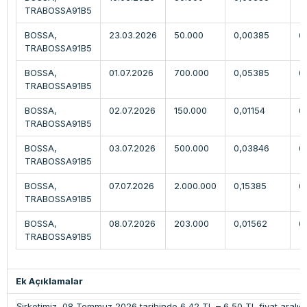
TRABOSSA91B5
BOSSA,
23.03.2026
50.000
0,00385
6
TRABOSSA91B5
BOSSA,
01.07.2026
700.000
0,05385
6
TRABOSSA91B5
BOSSA,
02.07.2026
150.000
0,01154
6
TRABOSSA91B5
BOSSA,
03.07.2026
500.000
0,03846
6
TRABOSSA91B5
BOSSA,
07.07.2026
2.000.000
0,15385
6
TRABOSSA91B5
BOSSA,
08.07.2026
203.000
0,01562
6
TRABOSSA91B5
Ek Açıklamalar
Şirketimiz, 08 Temmuz 2026 tarihinde 6,42 TL – 6,50 TL fiyat aral