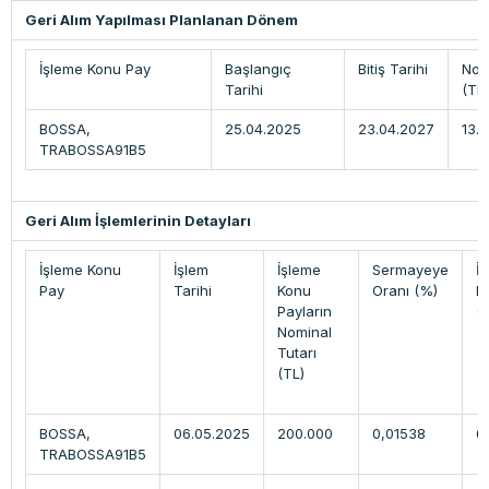
Geri Alım Yapılması Planlanan Dönem
İşleme Konu Pay
Başlangıç
Bitiş Tarihi
Nom
Tarihi
(TL)
BOSSA,
25.04.2025
23.04.2027
13.
TRABOSSA91B5
Geri Alım İşlemlerinin Detayları
İşleme Konu
İşlem
İşleme
Sermayeye
İ
Pay
Tarihi
Konu
Oranı (%)
Fi
Payların
(
Nominal
Tutarı
(TL)
BOSSA,
06.05.2025
200.000
0,01538
6
TRABOSSA91B5