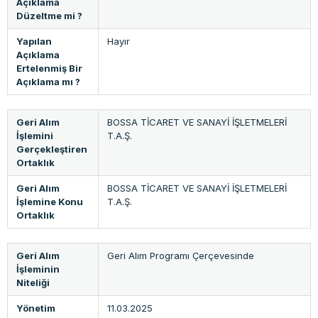
Açıklama
Düzeltme mi ?
Yapılan
Hayır
Açıklama
Ertelenmiş Bir
Açıklama mı ?
Geri Alım
BOSSA TİCARET VE SANAYİ İŞLETMELERİ
İşlemini
T.A.Ş.
Gerçekleştiren
Ortaklık
Geri Alım
BOSSA TİCARET VE SANAYİ İŞLETMELERİ
İşlemine Konu
T.A.Ş.
Ortaklık
Geri Alım
Geri Alım Programı Çerçevesinde
İşleminin
Niteliği
Yönetim
11.03.2025