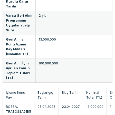
Kurulu Karar
Tarihi
Varsa Geri Alım
2 yıl.
Programının
Uygulanacağı
Süre
Geri Alıma
13.000.000
Konu Azami
Pay Miktarı
(Nominal TL)
Geri Alım İçin
100.000.000
Ayrılan Fonun
Toplam Tutarı
(TL)
İşleme Konu
Başlangıç
Bitiş Tarihi
Nominal
Se
Pay
Tarihi
Tutar (TL)
Ora
BOSSA,
25.04.2025
23.04.2027
13.000.000
1
TRABOSSA91B5