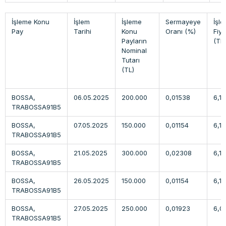
İşleme Konu
İşlem
İşleme
Sermayeye
İşl
Pay
Tarihi
Konu
Oranı (%)
Fiya
Payların
(TL
Nominal
Tutarı
(TL)
BOSSA,
06.05.2025
200.000
0,01538
6,1
TRABOSSA91B5
BOSSA,
07.05.2025
150.000
0,01154
6,1
TRABOSSA91B5
BOSSA,
21.05.2025
300.000
0,02308
6,15
TRABOSSA91B5
BOSSA,
26.05.2025
150.000
0,01154
6,1
TRABOSSA91B5
BOSSA,
27.05.2025
250.000
0,01923
6,0
TRABOSSA91B5