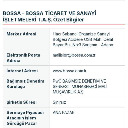
BOSSA - BOSSA TİCARET VE SANAYİ
İŞLETMELERİ T.A.Ş. Özet Bilgiler
Merkez Adresi
Hacı Sabancı Organize Sanayi
Bölgesi Acıdere OSB Mah. Celal
Bayar Bul. No:3 Sarıçam - Adana
Elektronik Posta
maliisler@bossa.com.tr
Adresi
İnternet Adresi
www.bossa.com.tr
Bağımsız Denetim
PwC BAĞIMSIZ DENETİM VE
Kuruluşu
SERBEST MUHASEBECİ MALİ
MÜŞAVİRLİK A.Ş
Şirketin Süresi
Sınırsız
Sermaye Piyasası
ANA PAZAR
Aracının İşlem
Gördüğü Pazar