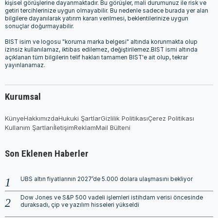
kişisel görüşlerine dayanmaktadır. Bu görüşler, mali durumunuz ile risk ve
getiri tercihlerinize uygun olmayabilir. Bu nedenle sadece burada yer alan
bilgilere dayanılarak yatırım kararı verilmesi, beklentilerinize uygun
sonuçlar doğurmayabilir.
BIST isim ve logosu "koruma marka belgesi" altında korunmakta olup
izinsiz kullanılamaz, iktibas edilemez, değiştirilemez.BIST ismi altında
açıklanan tüm bilgilerin telif hakları tamamen BIST'e ait olup, tekrar
yayınlanamaz.
Kurumsal
Künye
Hakkımızda
Hukuki Şartlar
Gizlilik Politikası
Çerez Politikası
Kullanım Şartları
İletişim
Reklam
Mail Bülteni
Son Eklenen Haberler
UBS altın fiyatlarının 2027’de 5.000 dolara ulaşmasını bekliyor
Dow Jones ve S&P 500 vadeli işlemleri istihdam verisi öncesinde
duraksadı, çip ve yazılım hisseleri yükseldi