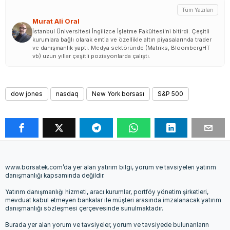
Tüm Yazıları
Murat Ali Oral
İstanbul Üniversitesi İngilizce İşletme Fakültesi'ni bitirdi. Çeşitli
kurumlara bağlı olarak emtia ve özellikle altın piyasalarında trader
ve danışmanlık yaptı. Medya sektöründe (Matriks, BloombergHT
vb) uzun yıllar çeşitli pozisyonlarda çalıştı.
dow jones
nasdaq
New York borsası
S&P 500
www.borsatek.com’da yer alan yatırım bilgi, yorum ve tavsiyeleri yatırım
danışmanlığı kapsamında değildir.
Yatırım danışmanlığı hizmeti, aracı kurumlar, portföy yönetim şirketleri,
mevduat kabul etmeyen bankalar ile müşteri arasında imzalanacak yatırım
danışmanlığı sözleşmesi çerçevesinde sunulmaktadır.
Burada yer alan yorum ve tavsiyeler, yorum ve tavsiyede bulunanların