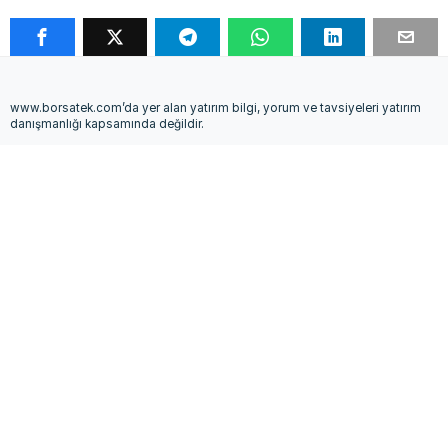
www.borsatek.com’da yer alan yatırım bilgi, yorum ve tavsiyeleri yatırım
danışmanlığı kapsamında değildir.
Yatırım danışmanlığı hizmeti, aracı kurumlar, portföy yönetim şirketleri,
mevduat kabul etmeyen bankalar ile müşteri arasında imzalanacak yatırım
danışmanlığı sözleşmesi çerçevesinde sunulmaktadır.
Burada yer alan yorum ve tavsiyeler, yorum ve tavsiyede bulunanların
kişisel görüşlerine dayanmaktadır. Bu görüşler, mali durumunuz ile risk ve
getiri tercihlerinize uygun olmayabilir. Bu nedenle sadece burada yer alan
bilgilere dayanılarak yatırım kararı verilmesi, beklentilerinize uygun
sonuçlar doğurmayabilir.
BIST isim ve logosu "koruma marka belgesi" altında korunmakta olup
izinsiz kullanılamaz, iktibas edilemez, değiştirilemez.BIST ismi altında
açıklanan tüm bilgilerin telif hakları tamamen BIST'e ait olup, tekrar
yayınlanamaz.
Kurumsal