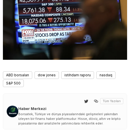
ABD borsaları
dow jones
istihdam raporu
nasdaq
S&P 500
Tüm Yazıları
Haber Merkezi
Borsatek, Türkiye ve dünya piyasalarındaki gelişmeleri yakından
izleyen bir finans haber platformudur. Hisse, döviz, altın ve kripto
piyasalarına dair analizlerle yatırımcılara rehberlik eder.