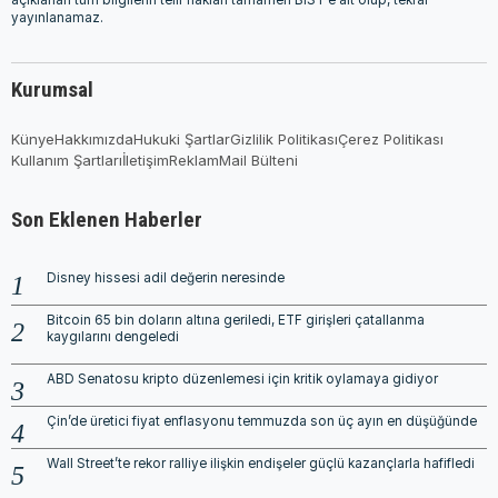
yayınlanamaz.
Kurumsal
Künye
Hakkımızda
Hukuki Şartlar
Gizlilik Politikası
Çerez Politikası
Kullanım Şartları
İletişim
Reklam
Mail Bülteni
Son Eklenen Haberler
Disney hissesi adil değerin neresinde
Bitcoin 65 bin doların altına geriledi, ETF girişleri çatallanma
kaygılarını dengeledi
ABD Senatosu kripto düzenlemesi için kritik oylamaya gidiyor
Çin’de üretici fiyat enflasyonu temmuzda son üç ayın en düşüğünde
Wall Street’te rekor ralliye ilişkin endişeler güçlü kazançlarla hafifledi