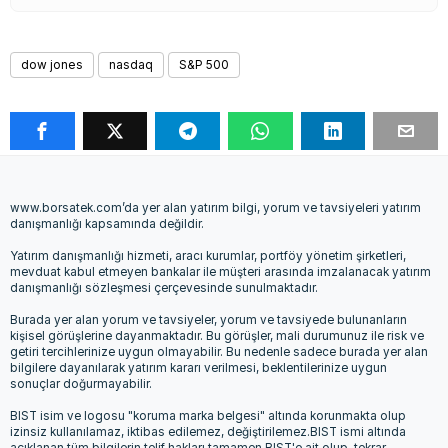
dow jones
nasdaq
S&P 500
www.borsatek.com’da yer alan yatırım bilgi, yorum ve tavsiyeleri yatırım
danışmanlığı kapsamında değildir.
Yatırım danışmanlığı hizmeti, aracı kurumlar, portföy yönetim şirketleri,
mevduat kabul etmeyen bankalar ile müşteri arasında imzalanacak yatırım
danışmanlığı sözleşmesi çerçevesinde sunulmaktadır.
Burada yer alan yorum ve tavsiyeler, yorum ve tavsiyede bulunanların
kişisel görüşlerine dayanmaktadır. Bu görüşler, mali durumunuz ile risk ve
getiri tercihlerinize uygun olmayabilir. Bu nedenle sadece burada yer alan
bilgilere dayanılarak yatırım kararı verilmesi, beklentilerinize uygun
sonuçlar doğurmayabilir.
BIST isim ve logosu "koruma marka belgesi" altında korunmakta olup
izinsiz kullanılamaz, iktibas edilemez, değiştirilemez.BIST ismi altında
açıklanan tüm bilgilerin telif hakları tamamen BIST'e ait olup, tekrar