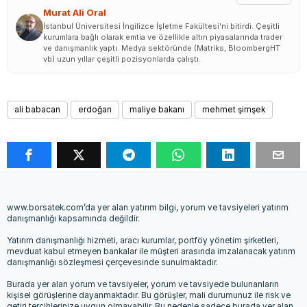
Murat Ali Oral
İstanbul Üniversitesi İngilizce İşletme Fakültesi'ni bitirdi. Çeşitli
kurumlara bağlı olarak emtia ve özellikle altın piyasalarında trader
ve danışmanlık yaptı. Medya sektöründe (Matriks, BloombergHT
vb) uzun yıllar çeşitli pozisyonlarda çalıştı.
ali babacan
erdoğan
maliye bakanı
mehmet şimşek
www.borsatek.com’da yer alan yatırım bilgi, yorum ve tavsiyeleri yatırım
danışmanlığı kapsamında değildir.
Yatırım danışmanlığı hizmeti, aracı kurumlar, portföy yönetim şirketleri,
mevduat kabul etmeyen bankalar ile müşteri arasında imzalanacak yatırım
danışmanlığı sözleşmesi çerçevesinde sunulmaktadır.
Burada yer alan yorum ve tavsiyeler, yorum ve tavsiyede bulunanların
kişisel görüşlerine dayanmaktadır. Bu görüşler, mali durumunuz ile risk ve
getiri tercihlerinize uygun olmayabilir. Bu nedenle sadece burada yer alan