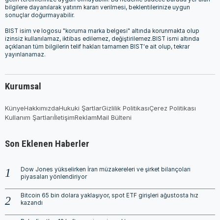
bilgilere dayanılarak yatırım kararı verilmesi, beklentilerinize uygun
sonuçlar doğurmayabilir.
BIST isim ve logosu "koruma marka belgesi" altında korunmakta olup
izinsiz kullanılamaz, iktibas edilemez, değiştirilemez.BIST ismi altında
açıklanan tüm bilgilerin telif hakları tamamen BIST'e ait olup, tekrar
yayınlanamaz.
Kurumsal
Künye
Hakkımızda
Hukuki Şartlar
Gizlilik Politikası
Çerez Politikası
Kullanım Şartları
İletişim
Reklam
Mail Bülteni
Son Eklenen Haberler
Dow Jones yükselirken İran müzakereleri ve şirket bilançoları
piyasaları yönlendiriyor
Bitcoin 65 bin dolara yaklaşıyor, spot ETF girişleri ağustosta hız
kazandı