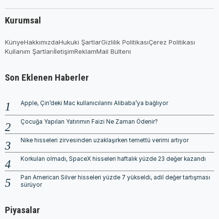
Kurumsal
Künye
Hakkımızda
Hukuki Şartlar
Gizlilik Politikası
Çerez Politikası
Kullanım Şartları
İletişim
Reklam
Mail Bülteni
Son Eklenen Haberler
Apple, Çin’deki Mac kullanıcılarını Alibaba’ya bağlıyor
Çocuğa Yapılan Yatırımın Faizi Ne Zaman Ödenir?
Nike hisseleri zirvesinden uzaklaşırken temettü verimi artıyor
Korkulan olmadı, SpaceX hisseleri haftalık yüzde 23 değer kazandı
Pan American Silver hisseleri yüzde 7 yükseldi, adil değer tartışması
sürüyor
Piyasalar