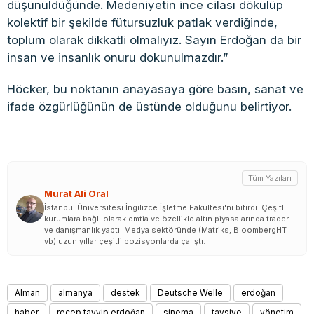
düşünüldüğünde. Medeniyetin ince cilası dökülüp
kolektif bir şekilde fütursuzluk patlak verdiğinde,
toplum olarak dikkatli olmalıyız. Sayın Erdoğan da bir
insan ve insanlık onuru dokunulmazdır.”
Höcker, bu noktanın anayasaya göre basın, sanat ve
ifade özgürlüğünün de üstünde olduğunu belirtiyor.
Tüm Yazıları
Murat Ali Oral
İstanbul Üniversitesi İngilizce İşletme Fakültesi'ni bitirdi. Çeşitli
kurumlara bağlı olarak emtia ve özellikle altın piyasalarında trader
ve danışmanlık yaptı. Medya sektöründe (Matriks, BloombergHT
vb) uzun yıllar çeşitli pozisyonlarda çalıştı.
Alman
almanya
destek
Deutsche Welle
erdoğan
haber
recep tayyip erdoğan
sinema
tavsiye
yönetim