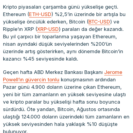
Kripto piyasaları çarşamba günü yükselişe geçti.
Ethereum (
ETH-USD
) %2,5’in üzerinde bir artışla bu
yükselişe öncülük ederken, Bitcoin (
BTC-USD
) ve
Ripple’ın XRP (
XRP-USD
) paraları da değer kazandı.
Bu yıl çarpıcı bir toparlanma yaşayan Ethereum,
nisan ayındaki düşük seviyelerinden %200’ün
üzerinde artış gösterirken, aynı dönemde Bitcoin’in
kazancı %45 seviyesinde kaldı.
Geçen hafta ABD Merkez Bankası Başkanı
Jerome
Powell’ın güvercin tonlu
konuşmasının ardından
Pazar günü 4.900 doların üzerine çıkan Ethereum,
yeni bir tüm zamanların en yüksek seviyesine ulaştı
ve kripto paralar bu yükselişi hafta sonu boyunca
sürdürdü. Öte yandan, Bitcoin, Ağustos ortasında
ulaştığı 124.000 doların üzerindeki tüm zamanların en
yüksek seviyesinden hala yaklaşık %10 düşüşte
bulunuyor.