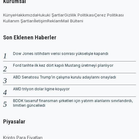
Kurumsal
Künye
Hakkımızda
Hukuki Şartlar
Gizlilik Politikası
Çerez Politikası
Kullanım Şartları
İletişim
Reklam
Mail Bülteni
Son Eklenen Haberler
Dow Jones istihdam verisi sonrası yükselişle kapandı
Ford tarihte ilk kez dört kapılı Mustang üretmeyi planlıyor
ABD Senatosu Trump’ın çalışma kurulu adaylarını onayladı
AMD trilyon dolar ligine koşuyor
BDDK tasarruf finansman şirketleri için yatırım alanlarını sınırlandırdı,
limitleri güncelledi
Piyasalar
Kripto Para Fiyatları