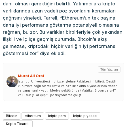
dahil olması gerektiğini belirtti. Yatırımcılara kripto
varlıklarında uzun vadeli pozisyonlarını korumaları
çağrısını yineledi. Farrell, “Ethereum’un tek başına
daha iyi performans gösterme potansiyeli olmasına
rağmen, bu zor. Bu varlıklar birbirleriyle çok yakından
ilişkili ve iç içe geçmiş durumda. Bitcoin’e akış
gelmezse, kriptodaki hiçbir varlığın iyi performans
göstermesi zor” diye ekledi.
Tüm Yazıları
Murat Ali Oral
İstanbul Üniversitesi İngilizce İşletme Fakültesi'ni bitirdi. Çeşitli
kurumlara bağlı olarak emtia ve özellikle altın piyasalarında trader
ve danışmanlık yaptı. Medya sektöründe (Matriks, BloombergHT
vb) uzun yıllar çeşitli pozisyonlarda çalıştı.
Bitcoin
ethereum
kripto para
kripto piyasası
Kripto Ticareti