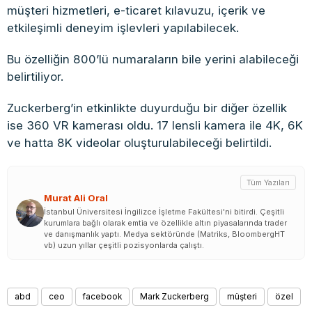
müşteri hizmetleri, e-ticaret kılavuzu, içerik ve
etkileşimli deneyim işlevleri yapılabilecek.
Bu özelliğin 800’lü numaraların bile yerini alabileceği
belirtiliyor.
Zuckerberg’in etkinlikte duyurduğu bir diğer özellik
ise 360 VR kamerası oldu. 17 lensli kamera ile 4K, 6K
ve hatta 8K videolar oluşturulabileceği belirtildi.
Tüm Yazıları
Murat Ali Oral
İstanbul Üniversitesi İngilizce İşletme Fakültesi'ni bitirdi. Çeşitli
kurumlara bağlı olarak emtia ve özellikle altın piyasalarında trader
ve danışmanlık yaptı. Medya sektöründe (Matriks, BloombergHT
vb) uzun yıllar çeşitli pozisyonlarda çalıştı.
abd
ceo
facebook
Mark Zuckerberg
müşteri
özel