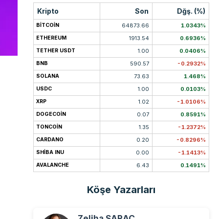
Kripto
Son
Dğş. (%)
BITCOIN
64873.66
1.0343%
ETHEREUM
1913.54
0.6936%
TETHER USDT
1.00
0.0406%
BNB
590.57
-0.2932%
SOLANA
73.63
1.468%
USDC
1.00
0.0103%
XRP
1.02
-1.0106%
DOGECOIN
0.07
0.8591%
TONCOIN
1.35
-1.2372%
CARDANO
0.20
-0.8296%
SHIBA INU
0.00
-1.1413%
AVALANCHE
6.43
0.1491%
Köşe Yazarları
Zeliha SARAÇ