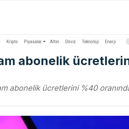
i
Kripto
Piyasalar
Altın
Döviz
Teknoloji
Enerji
am abonelik ücretleri
m abonelik ücretlerini %40 oranınd