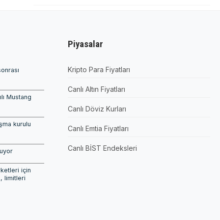
Piyasalar
Kripto Para Fiyatları
sonrası
Canlı Altın Fiyatları
pılı Mustang
Canlı Döviz Kurları
şma kurulu
Canlı Emtia Fiyatları
Canlı BİST Endeksleri
şuyor
etleri için
, limitleri