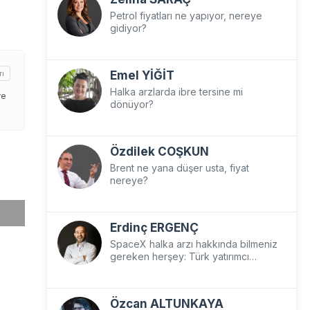
Petrol fiyatları ne yapıyor, nereye
gidiyor?
Emel YİĞİT
rı
Halka arzlarda ibre tersine mi
ve
dönüyor?
Özdilek COŞKUN
Brent ne yana düşer usta, fiyat
nereye?
Erdinç ERGENÇ
SpaceX halka arzı hakkında bilmeniz
gereken herşey: Türk yatırımcı
SpaceX’e nasıl yatırım yapar?
Özcan ALTUNKAYA