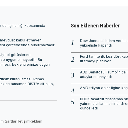
Son Eklenen Haberler
ım danışmanlığı kapsamında
ri, mevduat kabul etmeyen
Dow Jones istihdam verisi 
mesi çerçevesinde sunulmaktadır.
yükselişle kapandı
işisel görüşlerine
Ford tarihte ilk kez dört ka
nize uygun olmayabilir. Bu
üretmeyi planlıyor
ilmesi, beklentilerinize uygun
ABD Senatosu Trump’ın çalı
adaylarını onayladı
nsiz kullanılamaz, iktibas
 hakları tamamen BIST'e ait olup,
AMD trilyon dolar ligine ko
BDDK tasarruf finansman şirk
yatırım alanlarını sınırlandırdı
güncelledi
ım Şartları
İletişim
Reklam