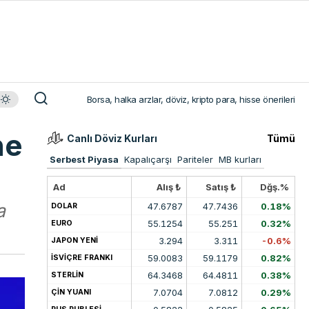
Borsa, halka arzlar, döviz, kripto para, hisse önerileri
ne
Canlı Döviz Kurları
Tümü
Serbest Piyasa
Kapalıçarşı
Pariteler
MB kurları
Ad
Alış ₺
Satış ₺
Dğş.%
a
47.6787
47.7436
0.18%
DOLAR
55.1254
55.251
0.32%
EURO
3.294
3.311
-0.6%
JAPON YENİ
59.0083
59.1179
0.82%
İSVİÇRE FRANKI
64.3468
64.4811
0.38%
STERLİN
7.0704
7.0812
0.29%
ÇİN YUANI