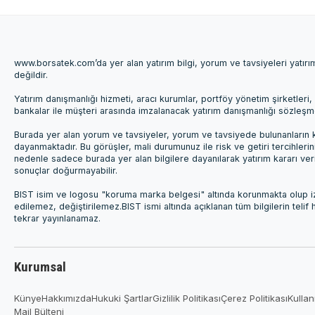
www.borsatek.com’da yer alan yatırım bilgi, yorum ve tavsiyeleri yatır
değildir.
Yatırım danışmanlığı hizmeti, aracı kurumlar, portföy yönetim şirketle
bankalar ile müşteri arasında imzalanacak yatırım danışmanlığı sözleş
Burada yer alan yorum ve tavsiyeler, yorum ve tavsiyede bulunanların k
dayanmaktadır. Bu görüşler, mali durumunuz ile risk ve getiri tercihleri
nedenle sadece burada yer alan bilgilere dayanılarak yatırım kararı ver
sonuçlar doğurmayabilir.
BIST isim ve logosu "koruma marka belgesi" altında korunmakta olup izi
edilemez, değiştirilemez.BIST ismi altında açıklanan tüm bilgilerin telif
tekrar yayınlanamaz.
Kurumsal
Künye
Hakkımızda
Hukuki Şartlar
Gizlilik Politikası
Çerez Politikası
Kullan
Mail Bülteni