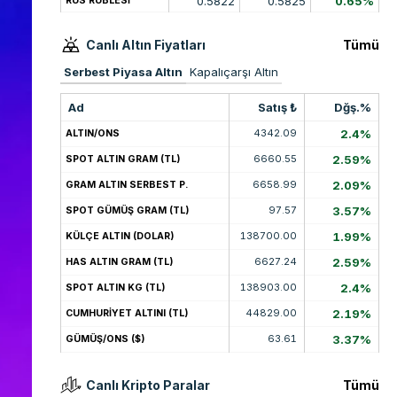
0.5822
0.5825
0.65%
RUS RUBLESİ
Canlı Altın Fiyatları
Tümü
Serbest Piyasa Altın
Kapalıçarşı Altın
Ad
Satış ₺
Dğş.%
4342.09
2.4%
ALTIN/ONS
6660.55
2.59%
SPOT ALTIN GRAM (TL)
6658.99
2.09%
GRAM ALTIN SERBEST P.
97.57
3.57%
SPOT GÜMÜŞ GRAM (TL)
138700.00
1.99%
KÜLÇE ALTIN (DOLAR)
6627.24
2.59%
HAS ALTIN GRAM (TL)
138903.00
2.4%
SPOT ALTIN KG (TL)
44829.00
2.19%
CUMHURİYET ALTINI (TL)
63.61
3.37%
GÜMÜŞ/ONS ($)
Canlı Kripto Paralar
Tümü