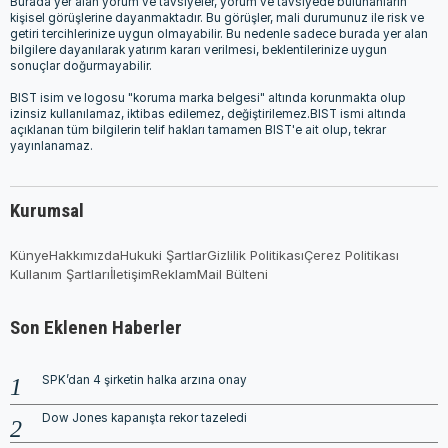
Burada yer alan yorum ve tavsiyeler, yorum ve tavsiyede bulunanların
kişisel görüşlerine dayanmaktadır. Bu görüşler, mali durumunuz ile risk ve
getiri tercihlerinize uygun olmayabilir. Bu nedenle sadece burada yer alan
bilgilere dayanılarak yatırım kararı verilmesi, beklentilerinize uygun
sonuçlar doğurmayabilir.
BIST isim ve logosu "koruma marka belgesi" altında korunmakta olup
izinsiz kullanılamaz, iktibas edilemez, değiştirilemez.BIST ismi altında
açıklanan tüm bilgilerin telif hakları tamamen BIST'e ait olup, tekrar
yayınlanamaz.
Kurumsal
Künye
Hakkımızda
Hukuki Şartlar
Gizlilik Politikası
Çerez Politikası
Kullanım Şartları
İletişim
Reklam
Mail Bülteni
Son Eklenen Haberler
SPK’dan 4 şirketin halka arzına onay
Dow Jones kapanışta rekor tazeledi