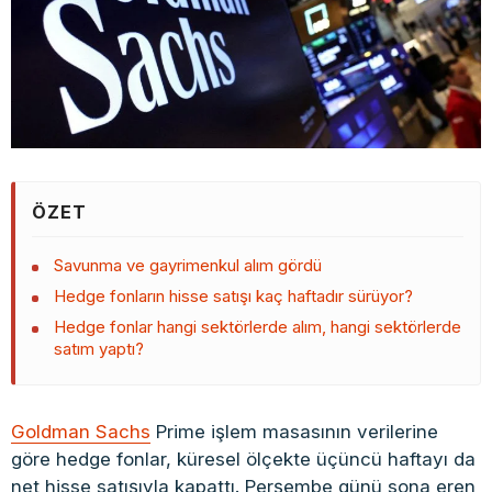
ÖZET
Savunma ve gayrimenkul alım gördü
Hedge fonların hisse satışı kaç haftadır sürüyor?
Hedge fonlar hangi sektörlerde alım, hangi sektörlerde
satım yaptı?
Goldman Sachs
Prime işlem masasının verilerine
göre hedge fonlar, küresel ölçekte üçüncü haftayı da
net hisse satışıyla kapattı. Perşembe günü sona eren