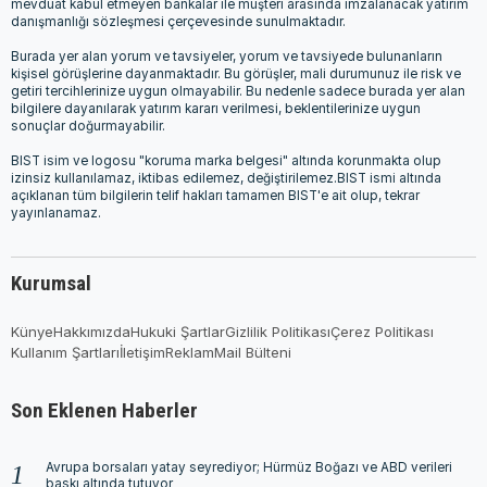
mevduat kabul etmeyen bankalar ile müşteri arasında imzalanacak yatırım
danışmanlığı sözleşmesi çerçevesinde sunulmaktadır.
Burada yer alan yorum ve tavsiyeler, yorum ve tavsiyede bulunanların
kişisel görüşlerine dayanmaktadır. Bu görüşler, mali durumunuz ile risk ve
getiri tercihlerinize uygun olmayabilir. Bu nedenle sadece burada yer alan
bilgilere dayanılarak yatırım kararı verilmesi, beklentilerinize uygun
sonuçlar doğurmayabilir.
BIST isim ve logosu "koruma marka belgesi" altında korunmakta olup
izinsiz kullanılamaz, iktibas edilemez, değiştirilemez.BIST ismi altında
açıklanan tüm bilgilerin telif hakları tamamen BIST'e ait olup, tekrar
yayınlanamaz.
Kurumsal
Künye
Hakkımızda
Hukuki Şartlar
Gizlilik Politikası
Çerez Politikası
Kullanım Şartları
İletişim
Reklam
Mail Bülteni
Son Eklenen Haberler
Avrupa borsaları yatay seyrediyor; Hürmüz Boğazı ve ABD verileri
baskı altında tutuyor