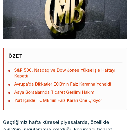
ÖZET
S&P 500, Nasdaq ve Dow Jones Yükselişle Haftayı
Kapattı
Avrupa’da Dikkatler ECB’nin Faiz Kararına Yöneldi
Asya Borsalarında Ticaret Gerilimi Hakim
Yurt İçinde TCMB’nin Faiz Kararı Öne Çıkıyor
Geçtiğimiz hafta küresel piyasalarda, özellikle
ABD’nin uygulamaya koyduğu korumacı ticaret